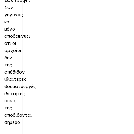
ζωοτροφή
.
Σαν
γεγονός
και
μόνο
αποδεικνύει
ότι οι
αρχαίοι
δεν
της
απέδιδαν
ιδιαίτερες
θαυματουργές
ιδιότητες
όπως
της
αποδίδονται
σήμερα.