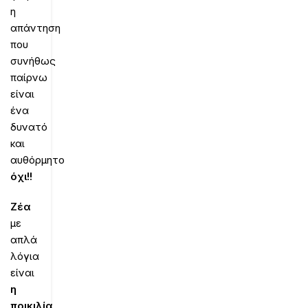
η
απάντηση
που
συνήθως
παίρνω
είναι
ένα
δυνατό
και
αυθόρμητο
όχι!!
Ζέα
με
απλά
λόγια
είναι
η
ποικιλία