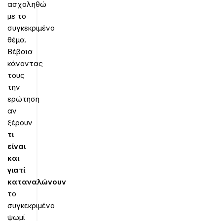
ασχοληθώ
με το
συγκεκριμένο
θέμα.
Βέβαια
κάνοντας
τους
την
ερώτηση
αν
ξέρουν
τι
είναι
και
γιατί
καταναλώνουν
το
συγκεκριμένο
ψωμί