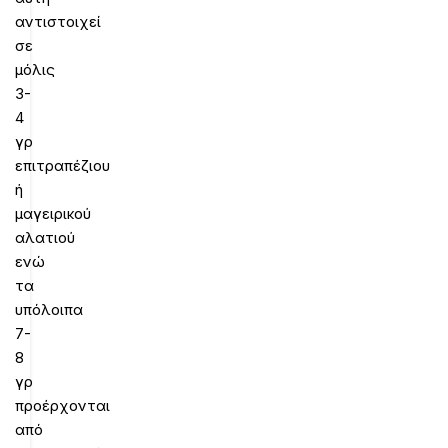
αντιστοιχεί
σε
μόλις
3-
4
γρ
επιτραπέζιου
ή
μαγειρικού
αλατιού
ενώ
τα
υπόλοιπα
7-
8
γρ
προέρχονται
από