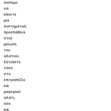
σκόπιμο
να
κάνετε
μία
συστηματική
προσπάθεια
στην
μείωση
του
αλατιού.
Εστιάστε
τόσο
στο
επιτραπέζιο
και
μαγειρικό
αλάτι,
όσο
και