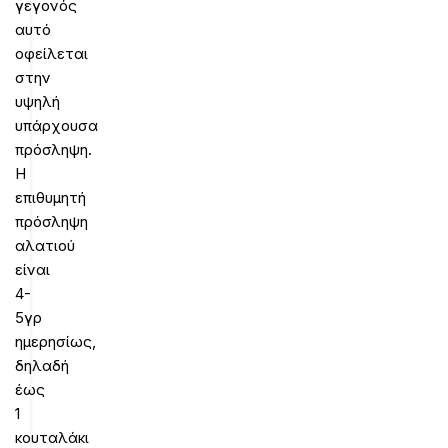
γεγονός
αυτό
οφείλεται
στην
υψηλή
υπάρχουσα
πρόσληψη.
Η
επιθυμητή
πρόσληψη
αλατιού
είναι
4-
5γρ
ημερησίως,
δηλαδή
έως
1
κουταλάκι