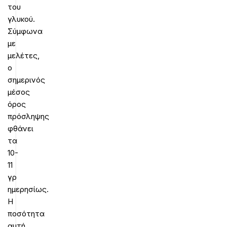
του
γλυκού.
Σύμφωνα
με
μελέτες,
ο
σημερινός
μέσος
όρος
πρόσληψης
φθάνει
τα
10-
11
γρ
ημερησίως.
Η
ποσότητα
αυτή