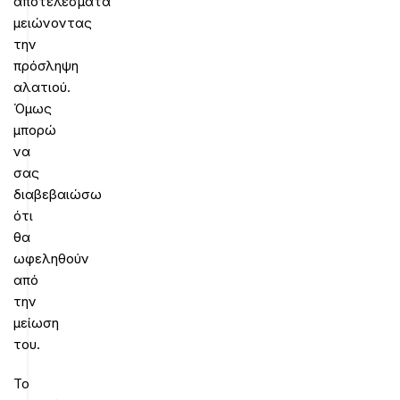
αποτελέσματα
μειώνοντας
την
πρόσληψη
αλατιού.
Όμως
μπορώ
να
σας
διαβεβαιώσω
ότι
θα
ωφεληθούν
από
την
μείωση
του.
Το