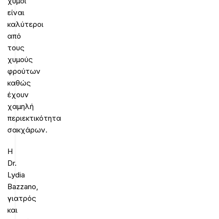
χυμοί
είναι
καλύτεροι
από
τους
χυμούς
φρούτων
καθώς
έχουν
χαμηλή
περιεκτικότητα
σακχάρων.
Η
Dr.
Lydia
Bazzano,
γιατρός
και