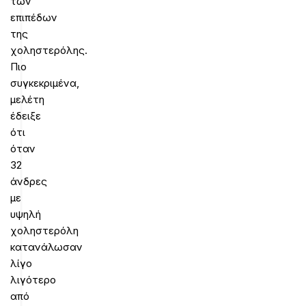
των
επιπέδων
της
χοληστερόλης.
Πιο
συγκεκριμένα,
μελέτη
έδειξε
ότι
όταν
32
άνδρες
με
υψηλή
χοληστερόλη
κατανάλωσαν
λίγο
λιγότερο
από