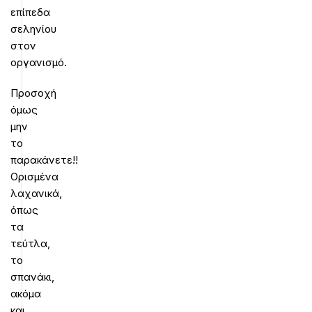
επίπεδα
σεληνίου
στον
οργανισμό.
Προσοχή
όμως
μην
το
παρακάνετε!!
Ορισμένα
λαχανικά,
όπως
τα
τεύτλα,
το
σπανάκι,
ακόμα
και