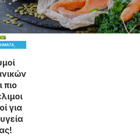
,
ΉΜΑΤΑ
DIETTV
υμοί
ΤΕΊΝΕΙ
ΥΓΕΊΑ
ανικών
ι πιο
λιμοι
οί για
 υγεία
ας!