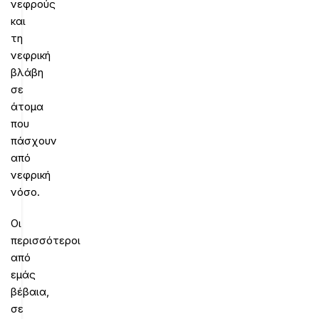
νεφρούς
και
τη
νεφρική
βλάβη
σε
άτομα
που
πάσχουν
από
νεφρική
νόσο.
Οι
περισσότεροι
από
εμάς
βέβαια,
σε