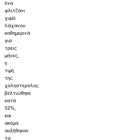
ένα
φλιτζάνι
χυμό
λάχανου
καθημερινά
για
τρεις
μήνες,
η
τιμή
της
χοληστερόλης
βελτιώθηκε
κατά
52%,
και
ακόμα
αυξήθηκαν
τα