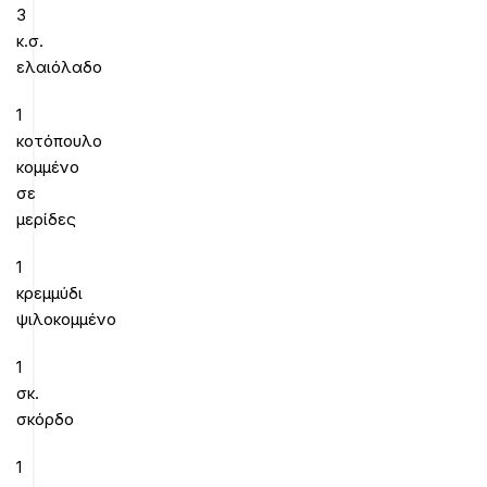
3
κ.σ.
ελαιόλαδο
1
κοτόπουλο
κομμένο
σε
μερίδες
1
κρεμμύδι
ψιλοκομμένο
1
σκ.
σκόρδο
1