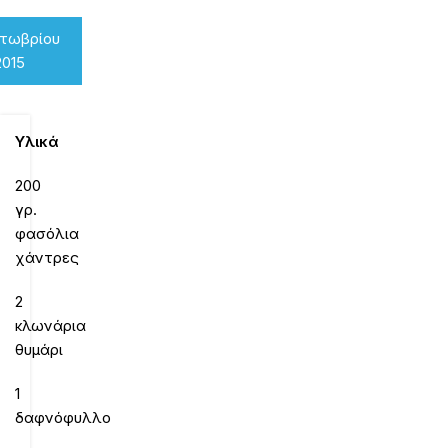
κτωβρίου
2015
Υλικά
200
γρ.
φασόλια
χάντρες
2
κλωνάρια
θυμάρι
1
δαφνόφυλλο