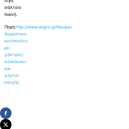
λίγη
σάλτσα
πυκνή.
Πηγή:
http://www.argiro.gr/Recipe/
Χωριάτικο-
κοτόπουλο-
με-
χάντρες-
λουκάνικο-
και-
χόρτα-
εποχής