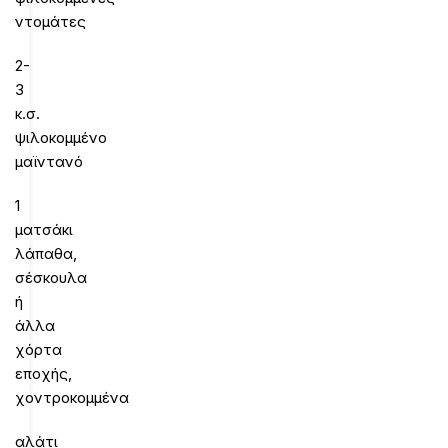
ντομάτες
2-
3
κ.σ.
ψιλοκομμένο
μαϊντανό
1
ματσάκι
λάπαθα,
σέσκουλα
ή
άλλα
χόρτα
εποχής,
χοντροκομμένα
αλάτι