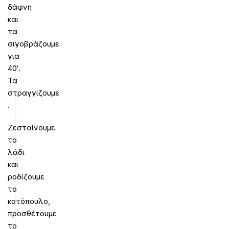
δάφνη
και
τα
σιγοβράζουμε
για
40′.
Τα
στραγγίζουμε
.
Ζεσταίνουμε
το
λάδι
και
ροδίζουμε
το
κοτόπουλο,
προσθέτουμε
το