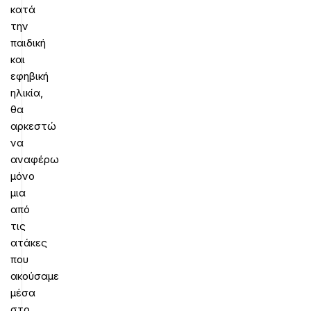
κατά
την
παιδική
και
εφηβική
ηλικία,
θα
αρκεστώ
να
αναφέρω
μόνο
μια
από
τις
ατάκες
που
ακούσαμε
μέσα
στο