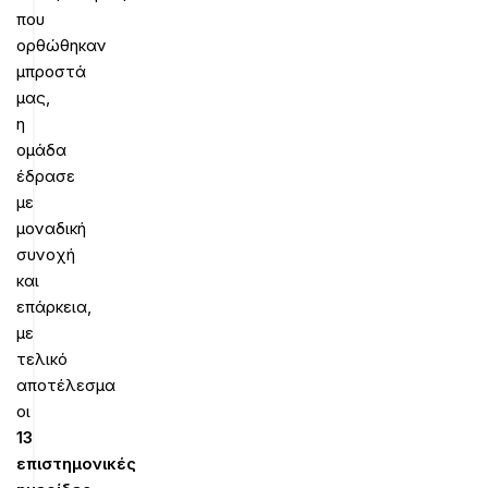
που
ορθώθηκαν
μπροστά
μας,
η
ομάδα
έδρασε
με
μοναδική
συνοχή
και
επάρκεια,
με
τελικό
αποτέλεσμα
οι
13
επιστημονικές