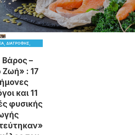
,
,
ΈΑ
ΔΙΑΤΡΟΦΉΣ
,
Σ-ΔΡΆΣΕΙΣ
ΥΓΕΊΑΣ
 Βάρος –
 Ζωή» : 17
τήμονες
γοι και 11
ές φυσικής
ωγής
τεύτηκαν»