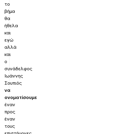
το
βήμα
θα
ήθελα
και
εγώ
αλλά
και
ο
συνάδελφος
Ιωάννης
Σουπιός
να
ονοματίσουμε
έναν
προς
έναν
τους
επιστήμονες