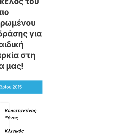
σκέλος του
πιο
ηρωμένου
δράσης για
αιδική
ρκία στη
α μας!
βρίου 2015
Κωνσταντίνος
Ξένος
Κλινικός