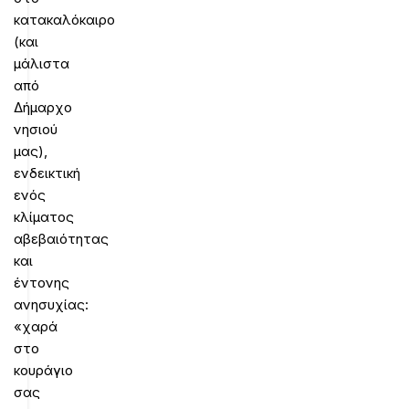
κατακαλόκαιρο
(και
μάλιστα
από
Δήμαρχο
νησιού
μας),
ενδεικτική
ενός
κλίματος
αβεβαιότητας
και
έντονης
ανησυχίας:
«χαρά
στο
κουράγιο
σας