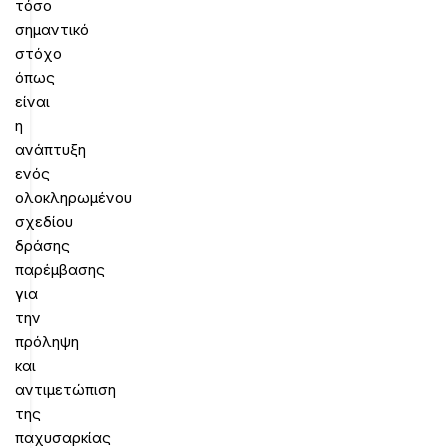
τόσο
σημαντικό
στόχο
όπως
είναι
η
ανάπτυξη
ενός
ολοκληρωμένου
σχεδίου
δράσης
παρέμβασης
για
την
πρόληψη
και
αντιμετώπιση
της
παχυσαρκίας