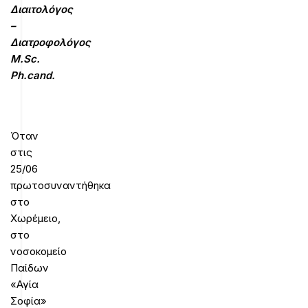
Διαιτολόγος
–
Διατροφολόγος
M
.
Sc
.
Ph
.
cand
.
Όταν
στις
25/06
πρωτοσυναντήθηκα
στο
Χωρέμειο,
στο
νοσοκομείο
Παίδων
«Αγία
Σοφία»