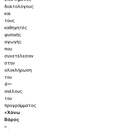
διαιτολόγους
και
τους
καθηγητές
φυσικής
αγωγής
που
συνετέλεσαν
στην
ολοκλήρωση
του
4
ου
σκέλους
του
προγράμματος
«
Χάνω
Βάρος
–