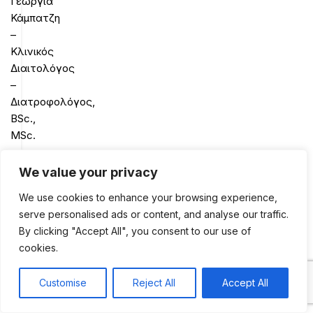
Γεωργία
Κάμπατζη
–
Κλινικός
Διαιτολόγος
–
Διατροφολόγος,
BSc.,
MSc.
Γεώργιος
We value your privacy
Καλλιόρας
We use cookies to enhance your browsing experience,
–
serve personalised ads or content, and analyse our traffic.
Καθηγητής
By clicking "Accept All", you consent to our use of
Φυσικής
cookies.
Αγωγής
Customise
Reject All
Accept All
0
Shop
Sidebar
My account
Cart
ΗΡΑΚΛΕΙΟ