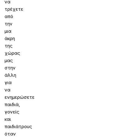
να
τρέχετε
από
την
μια
άκρη
της
χώρας
μας
στην
άλλη
για
να
ενημερώσετε
παιδιά,
γονείς
και
παιδιάτρους
όταν