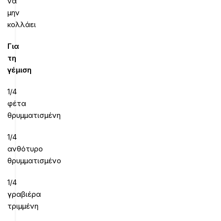
να
μην
κολλάει
Για
τη
γέμιση
1/4
φέτα
θρυμματισμένη
1/4
ανθότυρο
θρυμματισμένο
1/4
γραβιέρα
τριμμένη