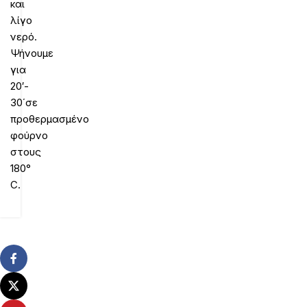
και
λίγο
νερό.
Ψήνουμε
για
20′-
30΄σε
προθερμασμένο
φούρνο
στους
180°
C.