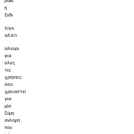
ρακί
ή
ξύδι
λίγο
αλάτι
αλεύρι
για
όλες
τις
χρήσεις
όσο
χρειαστεί
για
μία
ζύμη
σκληρή
που