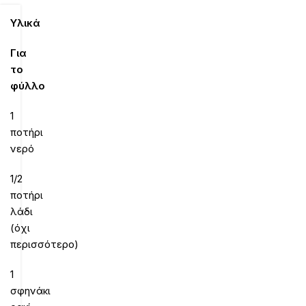
Υλικά
Για
το
φύλλο
1
ποτήρι
νερό
1/2
ποτήρι
λάδι
(όχι
περισσότερο)
1
σφηνάκι