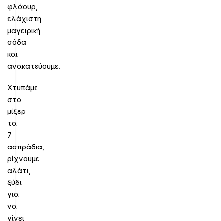
φλάουρ,
ελάχιστη
μαγειρική
σόδα
και
ανακατεύουμε.
Χτυπάμε
στο
μίξερ
τα
7
ασπράδια,
ρίχνουμε
αλάτι,
ξύδι
για
να
γίνει