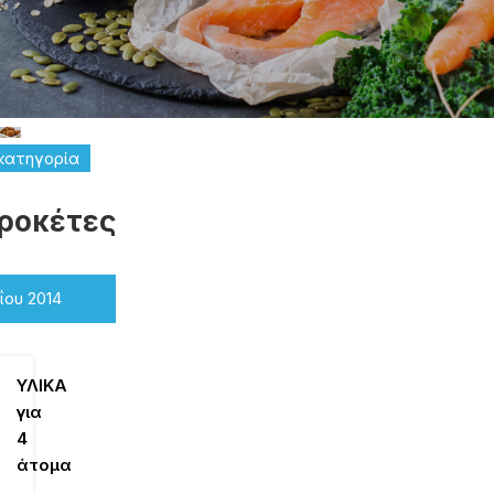
κατηγορία
ροκέτες
ΐου 2014
ΥΛΙΚΑ
για
4
άτομα