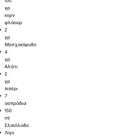
100
γρ
κορν
φλάουρ
2
γρ
Μοσχοκάρυδο
4
γρ
Αλάτι
2
γρ
πιπέρι
7
ασπράδια
150
ml
Ελαιόλαδο
Λίγο