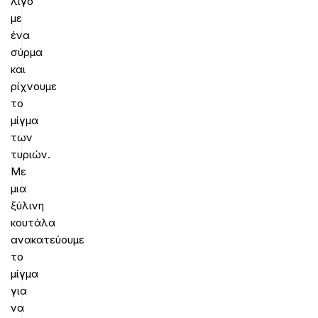
λίγο
με
ένα
σύρμα
και
ρίχνουμε
το
μίγμα
των
τυριών.
Με
μια
ξύλινη
κουτάλα
ανακατεύουμε
το
μίγμα
για
να