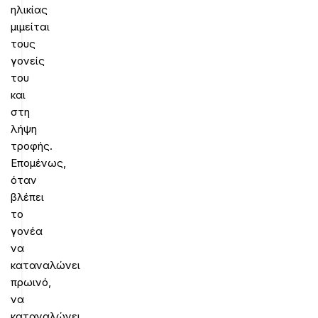
ηλικίας
μιμείται
τους
γονείς
του
και
στη
λήψη
τροφής.
Επομένως,
όταν
βλέπει
το
γονέα
να
καταναλώνει
πρωινό,
να
καταναλώνει