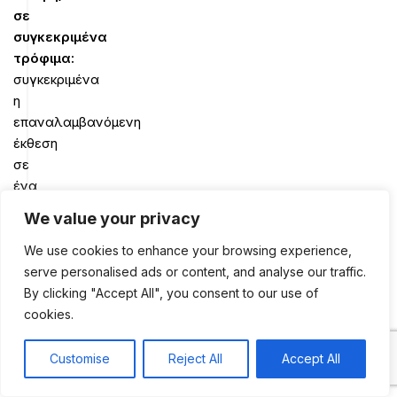
σε
συγκεκριμένα
τρόφιμα:
συγκεκριμένα
η
επαναλαμβανόμενη
έκθεση
σε
ένα
μη
We value your privacy
αρεστό
τρόφιμο
We use cookies to enhance your browsing experience,
από
serve personalised ads or content, and analyse our traffic.
το
By clicking "Accept All", you consent to our use of
παιδί,
cookies.
θα
το
Customise
Reject All
Accept All
0
κάνει
Shop
Sidebar
My account
Cart