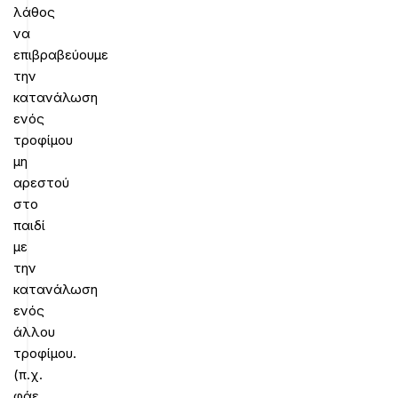
λάθος
να
επιβραβεύουμε
την
κατανάλωση
ενός
τροφίμου
μη
αρεστού
στο
παιδί
με
την
κατανάλωση
ενός
άλλου
τροφίμου.
(π.χ.
φάε