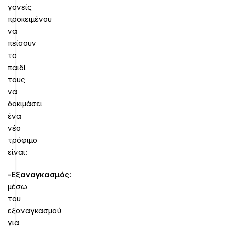
γονείς
προκειμένου
να
πείσουν
το
παιδί
τους
να
δοκιμάσει
ένα
νέο
τρόφιμο
είναι:
-Εξαναγκασμός:
μέσω
του
εξαναγκασμού
για