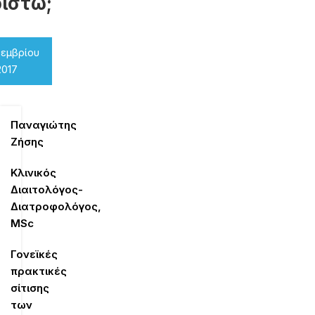
ριστώ;
οεμβρίου
2017
Παναγιώτης
Ζήσης
Κλινικός
Διαιτολόγος-
Διατροφολόγος,
MSc
Γονεϊκές
πρακτικές
σίτισης
των