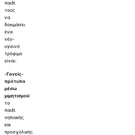
παιδί
τους
να
δοκιμάσει
ένα
νέο-
υγιεινό
τρόφιμο
είναι:
-Γονείς-
πρότυπα
μέσω
μιμητισμού:
το
παιδί
νηπιακής
και
προσχολικής