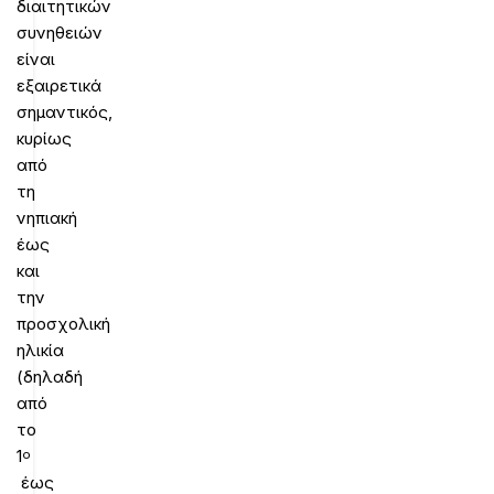
διαιτητικών
συνηθειών
είναι
εξαιρετικά
σημαντικός,
κυρίως
από
τη
νηπιακή
έως
και
την
προσχολική
ηλικία
(δηλαδή
από
το
1
ο
έως