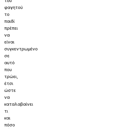
του
φαγητού
το
παιδί
πρέπει
να
είναι
συγκεντρωμένο
σε
αυτό
που
τρώει,
έτσι
ώστε
να
καταλαβαίνει
τι
και
πόσο