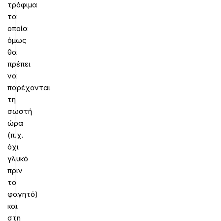
τρόφιμα
τα
οποία
όμως
θα
πρέπει
να
παρέχονται
τη
σωστή
ώρα
(π.χ.
όχι
γλυκό
πριν
το
φαγητό)
και
στη