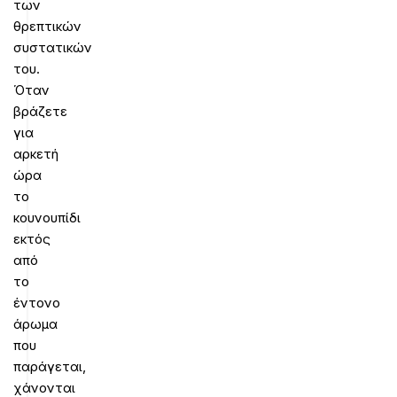
των
θρεπτικών
συστατικών
του.
Όταν
βράζετε
για
αρκετή
ώρα
το
κουνουπίδι
εκτός
από
το
έντονο
άρωμα
που
παράγεται,
χάνονται