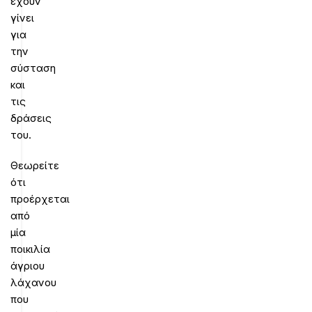
έχουν
γίνει
για
την
σύσταση
και
τις
δράσεις
του.
Θεωρείτε
ότι
προέρχεται
από
μία
ποικιλία
άγριου
λάχανου
που