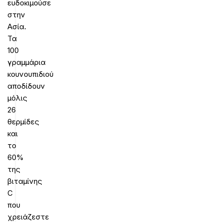
ευδοκιμούσε
στην
Ασία.
Τα
100
γραμμάρια
κουνουπιδιού
αποδίδουν
μόλις
26
θερμίδες
και
το
60%
της
βιταμίνης
C
που
χρειάζεστε