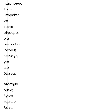
ημερησίως.
Έτσι
μπορείτε
να
είστε
σίγουροι
ότι
αποτελεί
ιδανική
επιλογή
για
μία
δίαιτα.
Διάσημο
όμως
έγινε
κυρίως
λόγω