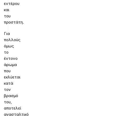
εντέρου
και
του
προστάτη.
Για
πολλούς
όμως
το
έντονο
άρωμα
που
εκλύεται
κατά
τον
βρασμό
του,
αποτελεί
ανασταλτικό