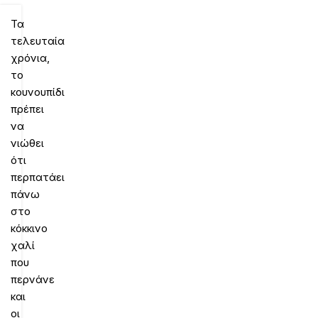
Τα
τελευταία
χρόνια,
το
κουνουπίδι
πρέπει
να
νιώθει
ότι
περπατάει
πάνω
στο
κόκκινο
χαλί
που
περνάνε
και
οι