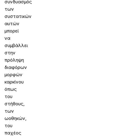
συνδυασμός
των
συστατικών
αυτών
μπορεί
να
συμβάλλει
στην
πρόληψη
διαφόρων
μορφών
καρκίνου
όπως
του
στήθους,
των
ωοθηκών,
του
παχέος