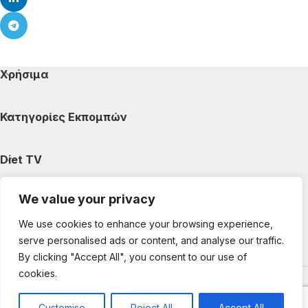
Χρήσιμα
Κατηγορίες Εκπομπών
Diet TV
We value your privacy
Κατηγορίες Άρθρων
We use cookies to enhance your browsing experience,
serve personalised ads or content, and analyse our traffic.
Ακολουθήστε μας
By clicking "Accept All", you consent to our use of
cookies.
Copyright © 2025 DietTV. All Rights Reserved.
Web Design &
development by web-idea.gr
Customise
Reject All
Accept All