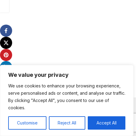
We value your privacy
We use cookies to enhance your browsing experience,
serve personalised ads or content, and analyse our traffic.
Χρήσιμα
By clicking "Accept All", you consent to our use of
cookies.
Κατηγορίες Εκπομπών
Customise
Reject All
Accept All
0
Shop
Sidebar
My account
Cart