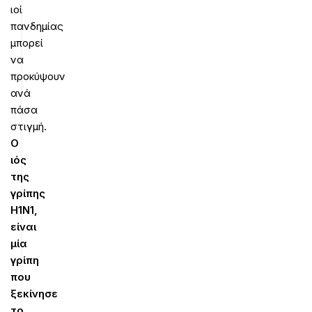
ιοί
πανδημίας
μπορεί
να
προκύψουν
ανά
πάσα
στιγμή.
Ο
ιός
της
γρίπης
Η1Ν1,
είναι
μία
γρίπη
που
ξεκίνησε
το