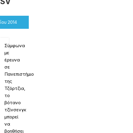
RSV
ΐου 2014
Σύμφωνα
με
έρευνα
σε
Πανεπιστήμιο
της
Τζόρτζια,
το
βότανο
τζίνσενγκ
μπορεί
να
βοηθήσει