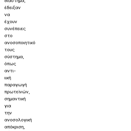
διάστημα,
έδειξαν
να
έχουν
συνέπειες
στο
ανοσοποιητικό
τους
σύστημα,
όπως
αντι-
ιική
παραγωγή
πρωτεϊνών,
σημαντική
για
την
ανοσολογική
απόκριση,