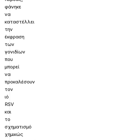
φάνηκε
να
καταστέλλει
την
έκφραση
των
γονιδίων
που
μπορεί
να
προκαλέσουν
τον
ιό
RSV
και
το
σχηματισμό
χημικώς