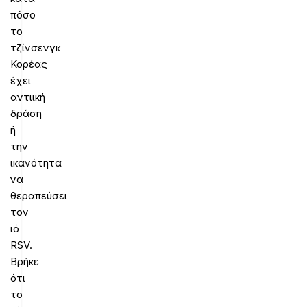
πόσο
το
τζίνσενγκ
Κορέας
έχει
αντιική
δράση
ή
την
ικανότητα
να
θεραπεύσει
τον
ιό
RSV.
Βρήκε
ότι
το