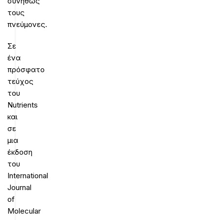
συνήθως
τους
πνεύμονες.
Σε
ένα
πρόσφατο
τεύχος
του
Nutrients
και
σε
μια
έκδοση
του
International
Journal
of
Molecular