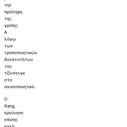
την
πρόληψη
της
γρίπης
Α
λόγω
των
τροποποιητικών
δυνατοτήτων
του
τζίνσενγκ
στο
ανοσοποιητικό.
Ο
Kang,
ερεύνησε
επίσης
κατά