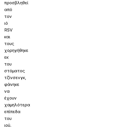
προσβληθεί
από
τον
ιό
RSV
και
τους
χορηγήθηκε
εκ
του
στόματος
τζίνσενγκ,
φάνηκε
να
έχουν
χαμηλότερα
επίπεδα
του
ιού.