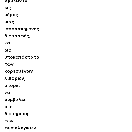
αβοκάντο,
ως
μέρος
μιας
ισορροπημένης
διατροφής,
και
ως
υποκατάστατο
των
κορεσμένων
λιπαρών,
μπορεί
να
συμβάλει
στη
διατήρηση
των
φυσιολογικών