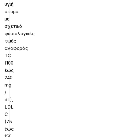
υγιή
άτομα
με
σχετικά
φυσιολογικές
τιμές
αναφοράς
TC
(100
έως
240
mg
/
dL),
LDL-
C
(75
έως
150