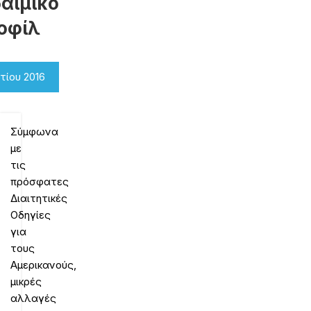
δαιμικό
οφίλ
τίου 2016
Σύμφωνα
με
τις
πρόσφατες
Διαιτητικές
Οδηγίες
για
τους
Αμερικανούς,
μικρές
αλλαγές