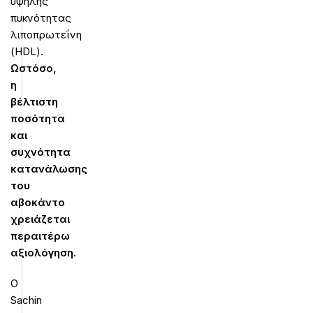
υψηλής
πυκνότητας
λιποπρωτεΐνη
(HDL).
Ωστόσο,
η
βέλτιστη
ποσότητα
και
συχνότητα
κατανάλωσης
του
αβοκάντο
χρειάζεται
περαιτέρω
αξιολόγηση.
Ο
Sachin