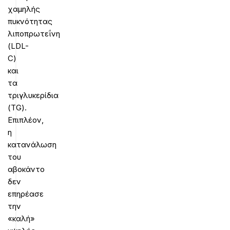
χαμηλής
πυκνότητας
λιποπρωτεΐνη
(LDL-
C)
και
τα
τριγλυκερίδια
(TG).
Επιπλέον,
η
κατανάλωση
του
αβοκάντο
δεν
επηρέασε
την
«καλή»