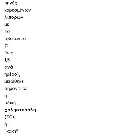
πηγές
κορεσμένων
λιπαρών
με
το
αβοκάντο
(1
έως
1,5
ανά
ημέρα),
μειώθηκε
σημαντικά
η
ολική
χοληστερόλη
(TC),
η
“κακή”