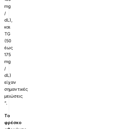
mg
/
dL),
και
TG
(50
έως
175
mg
/
dL)
είχαν
σημαντικές
μειώσεις
“.
Το
φρέσκο