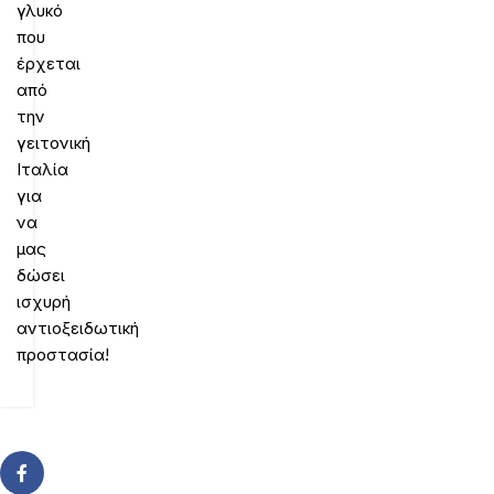
γλυκό
που
έρχεται
από
την
γειτονική
Ιταλία
για
να
μας
δώσει
ισχυρή
αντιοξειδωτική
προστασία!