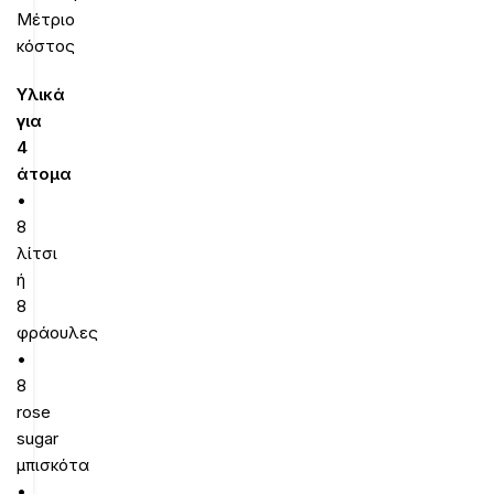
Μέτριο
κόστος
Υλικά
για
4
άτομα
•
8
λίτσι
ή
8
φράουλες
•
8
rose
sugar
μπισκότα
•