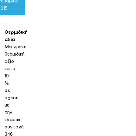
νουαρίου
2015
Θερμιδική
αξία
Μειωμένη
θερμιδική
αξία
κατά
19
%
σε
σχέση
με
την
κλασική
συνταγή
346