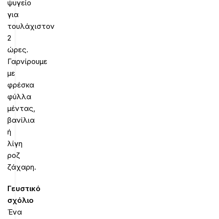
ψυγείο
για
τουλάχιστον
2
ώρες.
Γαρνίρουμε
με
φρέσκα
φύλλα
μέντας,
βανίλια
ή
λίγη
ροζ
ζάχαρη.
Γευστικό
σχόλιο
Ένα