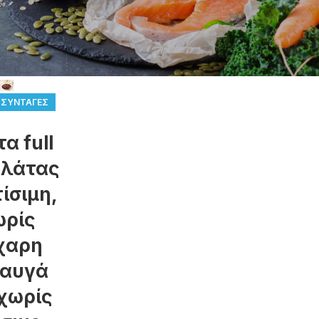
,
ΣΥΝΤΑΓΈΣ
α full
ολάτας
ίσιμη,
ωρίς
χαρη
 αυγά
 χωρίς