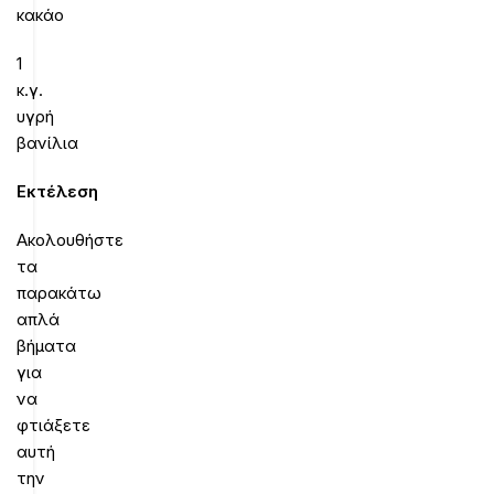
κακάο
1
κ.γ.
υγρή
βανίλια
Εκτέλεση
Ακολουθήστε
τα
παρακάτω
απλά
βήματα
για
να
φτιάξετε
αυτή
την