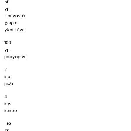
50
γρ.
φρυγανιά
χωρίς
γλουτένη
100
γρ.
μαργαρίνη
2
κ.σ.
μέλι
4
κ.γ.
κακάο
Για
τη