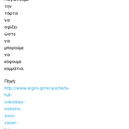
την
τάρτα
να
σφίξει
ώστε
να
μπορούμε
να
κόψουμε
κομμάτια.
Πηγή:
http://www.argiro.gr/recipe/tarta-
full-
sokolatas-
nistisimi-
xoris-
zaxari-