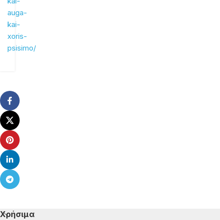
kai-
auga-
kai-
xoris-
psisimo/
Χρήσιμα