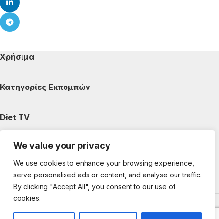
Χρήσιμα
Κατηγορίες Εκπομπών
Diet TV
We value your privacy
Κατηγορίες Άρθρων
We use cookies to enhance your browsing experience,
serve personalised ads or content, and analyse our traffic.
Ακολουθήστε μας
By clicking "Accept All", you consent to our use of
cookies.
Copyright © 2025 DietTV. All Rights Reserved.
Web Design &
development by web-idea.gr