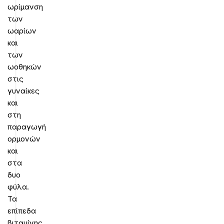
ωρίμανση
των
ωαρίων
και
των
ωοθηκών
στις
γυναίκες
και
στη
παραγωγή
ορμονών
και
στα
δυο
φύλα.
Τα
επίπεδα
βιταμίνης