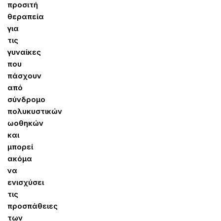
προσιτή
θεραπεία
για
τις
γυναίκες
που
πάσχουν
από
σύνδρομο
πολυκυστικών
ωοθηκών
και
μπορεί
ακόμα
να
ενισχύσει
τις
προσπάθειες
των