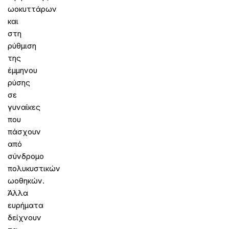
ωοκυττάρων
και
στη
ρύθμιση
της
έμμηνου
ρύσης
σε
γυναίκες
που
πάσχουν
από
σύνδρομο
πολυκυστικών
ωοθηκών.
Άλλα
ευρήματα
δείχνουν