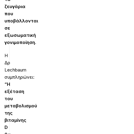
ζευγάρια
που
υποβάλλονται
σε
εξωσωματική
γονιμοποίηση.
Η
Δρ
Lechbaum
συμπληρώνει:
“Η
εξέταση
του
μεταβολισμού
της
βιταμίνης
D