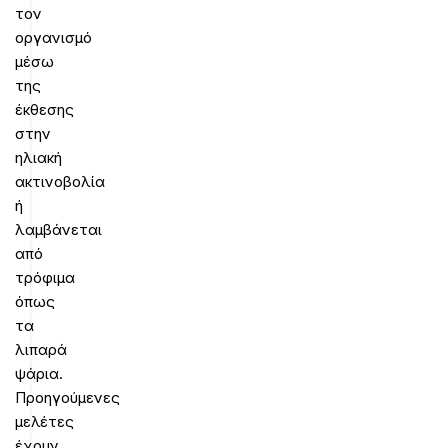
τον
οργανισμό
μέσω
της
έκθεσης
στην
ηλιακή
ακτινοβολία
ή
λαμβάνεται
από
τρόφιμα
όπως
τα
λιπαρά
ψάρια.
Προηγούμενες
μελέτες
έχουν