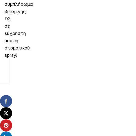
συμπλήρωμα
βιταμίνης
D3
σε
εύχρηστη
μορφή
στοματικού
spray!