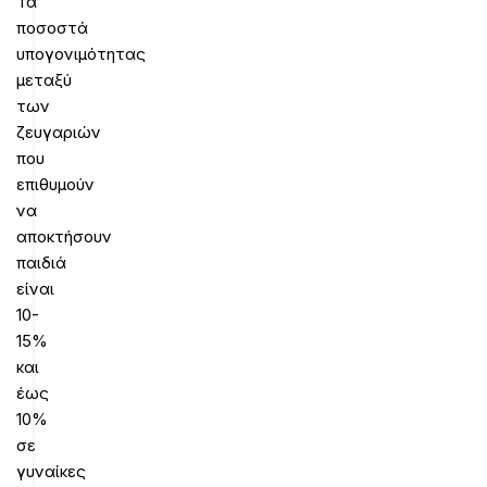
Τα
ποσοστά
υπογονιμότητας
μεταξύ
των
ζευγαριών
που
επιθυμούν
να
αποκτήσουν
παιδιά
είναι
10-
15%
και
έως
10%
σε
γυναίκες