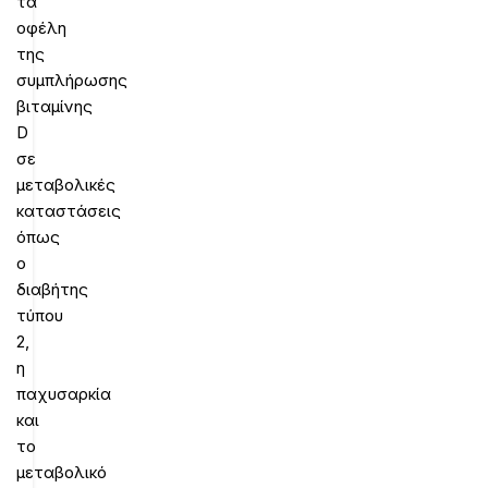
τα
οφέλη
της
συμπλήρωσης
βιταμίνης
D
σε
μεταβολικές
καταστάσεις
όπως
ο
διαβήτης
τύπου
2,
η
παχυσαρκία
και
το
μεταβολικό