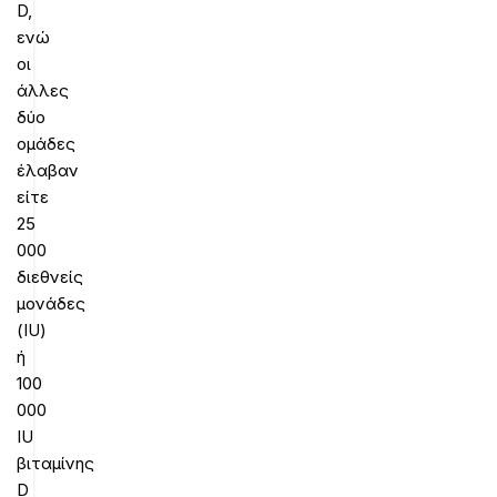
D,
ενώ
οι
άλλες
δύο
ομάδες
έλαβαν
είτε
25
000
διεθνείς
μονάδες
(IU)
ή
100
000
IU
βιταμίνης
D