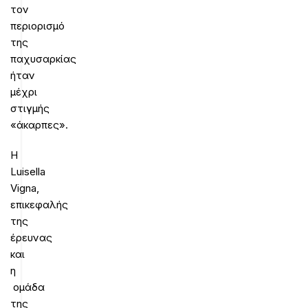
τον
περιορισμό
της
παχυσαρκίας
ήταν
μέχρι
στιγμής
«άκαρπες».
Η
Luisella
Vigna,
επικεφαλής
της
έρευνας
και
η
ομάδα
της