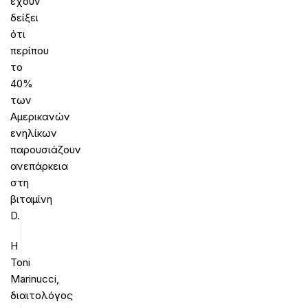
έχουν
δείξει
ότι
περίπου
το
40%
των
Αμερικανών
ενηλίκων
παρουσιάζουν
ανεπάρκεια
στη
βιταμίνη
D.
Η
Toni
Marinucci,
διαιτολόγος