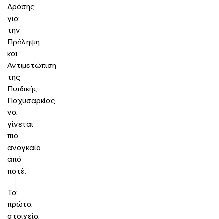
Δράσης
για
την
Πρόληψη
και
Αντιμετώπιση
της
Παιδικής
Παχυσαρκίας
να
γίνεται
πιο
αναγκαίο
από
ποτέ.
Τα
πρώτα
στοιχεία