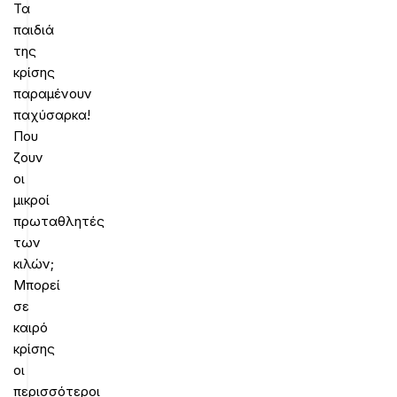
Τα
παιδιά
της
κρίσης
παραμένουν
παχύσαρκα!
Που
ζουν
οι
μικροί
πρωταθλητές
των
κιλών;
Μπορεί
σε
καιρό
κρίσης
οι
περισσότεροι