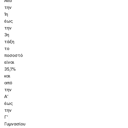
Από
την
1η
έως
την
3η
τάξη
το
ποσοστό
είναι
35,1%
και
από
την
Α’
έως
την
Γ’
Γυμνασίου