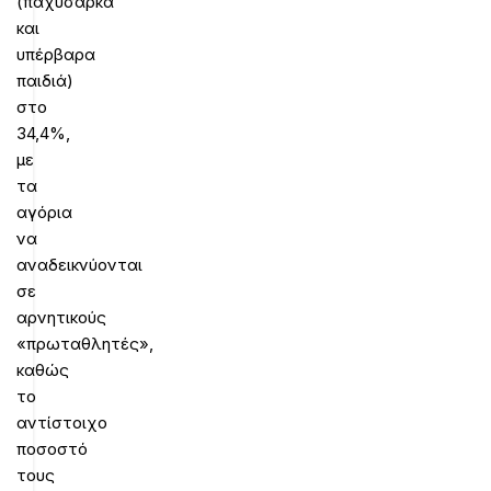
(παχύσαρκα
και
υπέρβαρα
παιδιά)
στο
34,4%,
με
τα
αγόρια
να
αναδεικνύονται
σε
αρνητικούς
«πρωταθλητές»,
καθώς
το
αντίστοιχο
ποσοστό
τους