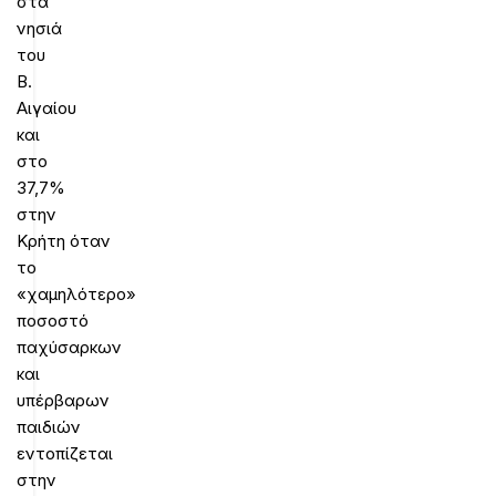
στα
νησιά
του
Β.
Αιγαίου
και
στο
37,7%
στην
Κρήτη όταν
το
«χαμηλότερο»
ποσοστό
παχύσαρκων
και
υπέρβαρων
παιδιών
εντοπίζεται
στην