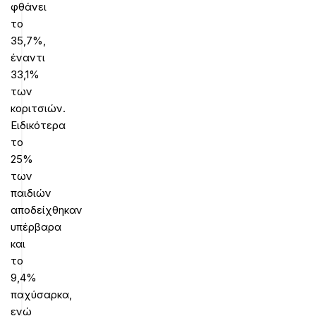
φθάνει
το
35,7%,
έναντι
33,1%
των
κοριτσιών.
Ειδικότερα
το
25%
των
παιδιών
αποδείχθηκαν
υπέρβαρα
και
το
9,4%
παχύσαρκα,
ενώ