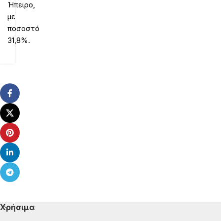
Ήπειρο,
με
ποσοστό
31,8%.
Χρήσιμα