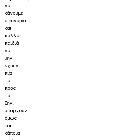
να
κάνουμε
οικονομία
και
πολλά
παιδιά
να
μην
έχουν
πια
τα
προς
το
ζην,
υπάρχουν
όμως
και
κάποια