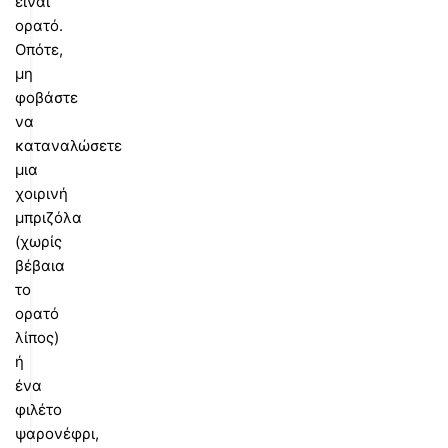
είναι
ορατό.
Οπότε,
μη
φοβάστε
να
καταναλώσετε
μια
χοιρινή
μπριζόλα
(χωρίς
βέβαια
το
ορατό
λίπος)
ή
ένα
φιλέτο
ψαρονέφρι,