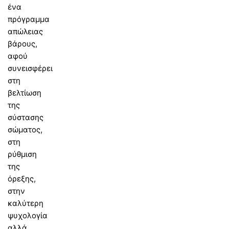
ένα
πρόγραμμα
απώλειας
βάρους,
αφού
συνεισφέρει
στη
βελτίωση
της
σύστασης
σώματος,
στη
ρύθμιση
της
όρεξης,
στην
καλύτερη
ψυχολογία
αλλά