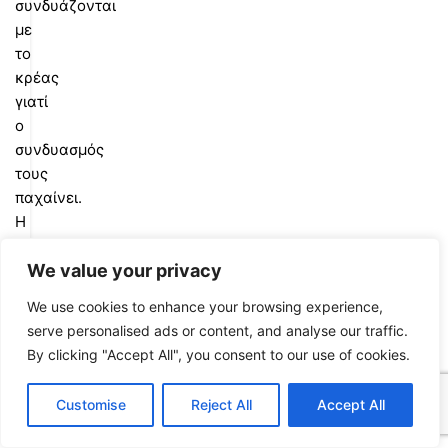
συνδυάζονται
με
το
κρέας
γιατί
ο
συνδυασμός
τους
παχαίνει.
Η
απάντηση
είναι
We value your privacy
ότι
We use cookies to enhance your browsing experience,
μπορούν
serve personalised ads or content, and analyse our traffic.
κάλλιστα
By clicking "Accept All", you consent to our use of cookies.
και
πρέπει
Customise
Reject All
Accept All
0
να
Shop
Sidebar
Cart
My account
υπάρχουν