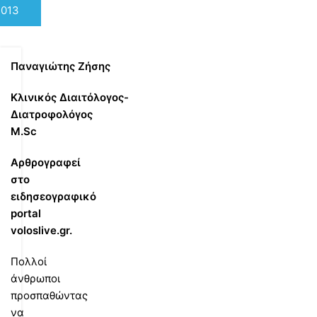
2013
Παναγιώτης Ζήσης
Κλινικός Διαιτόλογος-
Διατροφολόγος
M.Sc
Αρθρογραφεί
στο
ειδησεογραφικό
portal
voloslive.gr.
Πολλοί
άνθρωποι
προσπαθώντας
να