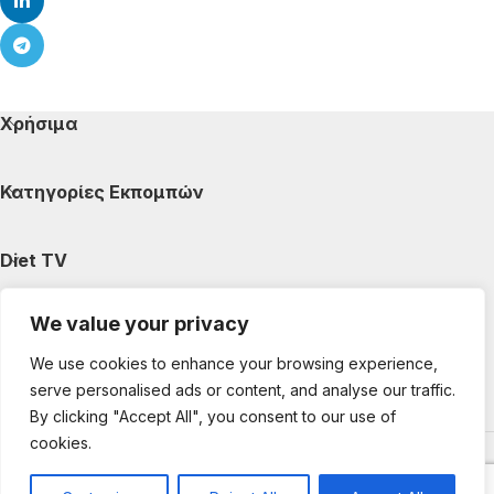
Χρήσιμα
Κατηγορίες Εκπομπών
Diet TV
We value your privacy
Κατηγορίες Άρθρων
We use cookies to enhance your browsing experience,
serve personalised ads or content, and analyse our traffic.
Ακολουθήστε μας
By clicking "Accept All", you consent to our use of
cookies.
Copyright © 2025 DietTV. All Rights Reserved.
Web Design &
development by web-idea.gr