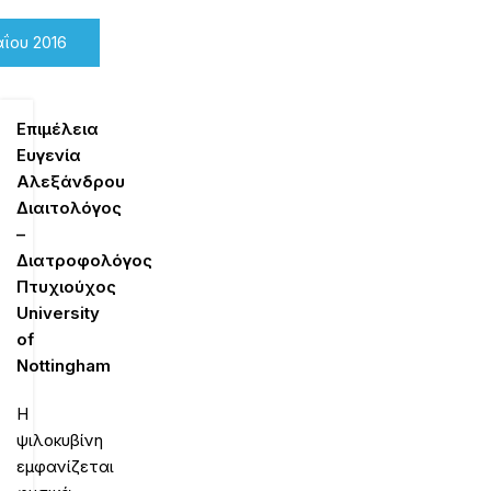
ΐου 2016
Επιμέλεια
Ευγενία
Αλεξάνδρου
Διαιτολόγος
–
Διατροφολόγος
Πτυχιούχος
University
of
Nottingham
Η
ψιλοκυβίνη
εμφανίζεται