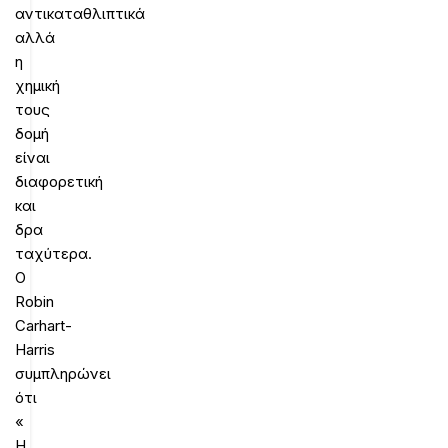
αντικαταθλιπτικά
αλλά
η
χημική
τους
δομή
είναι
διαφορετική
και
δρα
ταχύτερα.
Ο
Robin
Carhart-
Harris
συμπληρώνει
ότι
«
Η