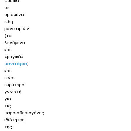
φυσικά
σε
ορισμένα
είδη
μανιταριών
(τα
λεγόμενα
και
«μαγικά»
μανιτάρια
)
και
είναι
ευρύτερα
γνωστή
για
τις
παραισθησιογόνες
ιδιότητες
της.