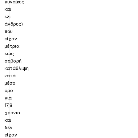
γυναίκες
και
έξι
άνδρες)
που
είχαν
μέτρια
έως
σοβαρή
κατάθλιψη
κατά
μέσο
όρο
για
17,8
χρόνια
και
δεν
είχαν