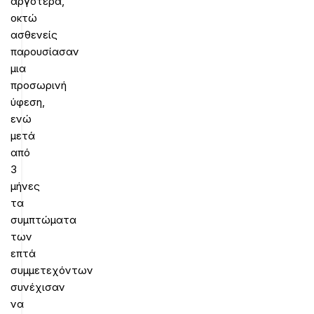
αργότερα,
οκτώ
ασθενείς
παρουσίασαν
μια
προσωρινή
ύφεση,
ενώ
μετά
από
3
μήνες
τα
συμπτώματα
των
επτά
συμμετεχόντων
συνέχισαν
να