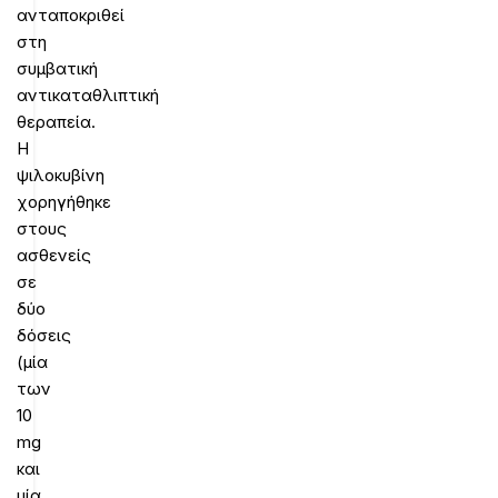
ανταποκριθεί
στη
συμβατική
αντικαταθλιπτική
θεραπεία.
Η
ψιλοκυβίνη
χορηγήθηκε
στους
ασθενείς
σε
δύο
δόσεις
(μία
των
10
mg
και
μία