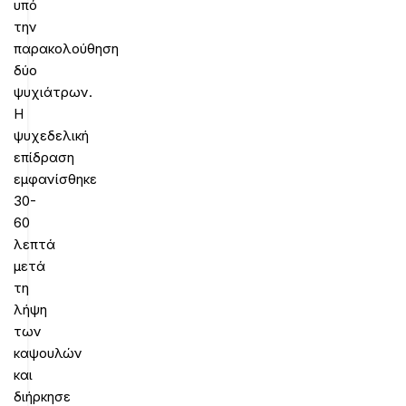
υπό
την
παρακολούθηση
δύο
ψυχιάτρων.
Η
ψυχεδελική
επίδραση
εμφανίσθηκε
30-
60
λεπτά
μετά
τη
λήψη
των
καψουλών
και
διήρκησε