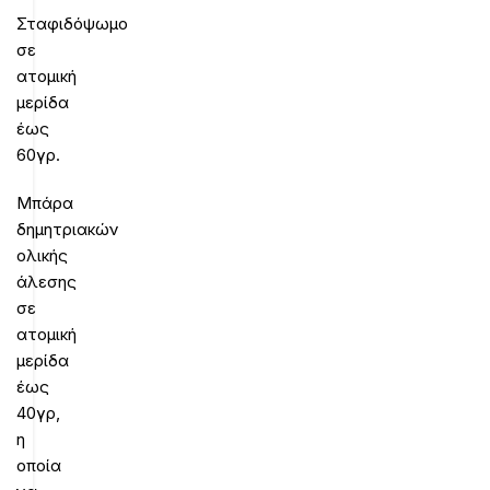
Σταφιδόψωμο
σε
ατομική
μερίδα
έως
60γρ.
Μπάρα
δημητριακών
ολικής
άλεσης
σε
ατομική
μερίδα
έως
40γρ,
η
οποία