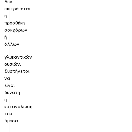
Δεν
επιτρέπεται
η
προσθήκη
σακχάρων
ή
άλλων
γλυκαντικών
ουσιών.
Συστήνεται
να
είναι
δυνατή
η
κατανάλωση
του
άμεσα