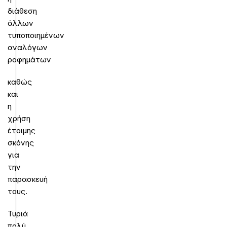
διάθεση
άλλων
τυποποιημένων
αναλόγων
ροφημάτων
καθώς
και
η
χρήση
έτοιμης
σκόνης
για
την
παρασκευή
τους.
Τυριά
πολύ