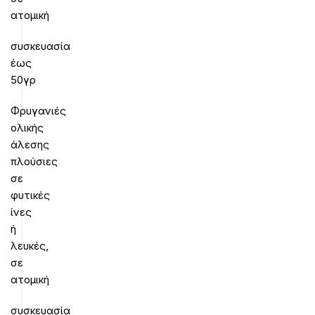
ατομική
συσκευασία
έως
50γρ
Φρυγανιές
ολικής
άλεσης
πλούσιες
σε
φυτικές
ίνες
ή
λευκές,
σε
ατομική
συσκευασία