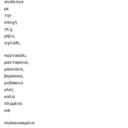
ανάλογα
με
την
εποχή
(π.χ.
μήλο,
αχλάδι,
πορτοκάλι,
μανταρίνια,
μπανάνα,
βερίκοκα,
ροδάκινο
κλπ),
καλά
πλυμένα
και
συσκευασμένα