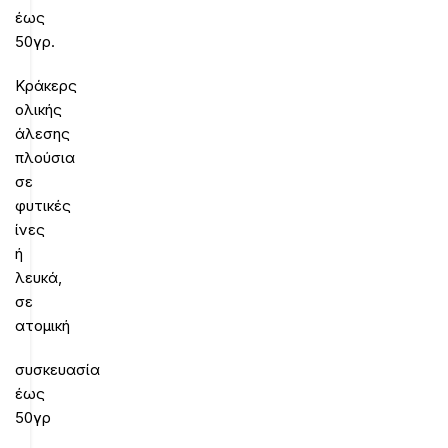
έως
50γρ.
Κράκερς
ολικής
άλεσης
πλούσια
σε
φυτικές
ίνες
ή
λευκά,
σε
ατομική
συσκευασία
έως
50γρ