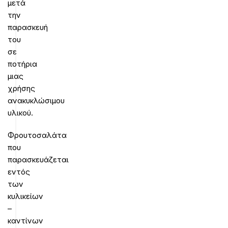
μετά
την
παρασκευή
του
σε
ποτήρια
μιας
χρήσης
ανακυκλώσιμου
υλικού.
Φρουτοσαλάτα
που
παρασκευάζεται
εντός
των
κυλικείων
–
καντίνων