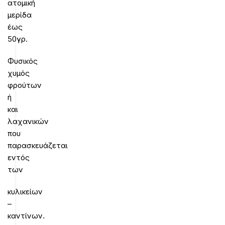
ατομική
μερίδα
έως
50γρ.
Φυσικός
χυμός
φρούτων
ή
και
λαχανικών
που
παρασκευάζεται
εντός
των
κυλικείων
–
καντίνων.