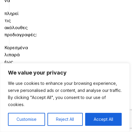
να
πληρεί
τις
ακόλουθες
προδιαγραφές:
Κορεσμένα
λιπαρά
έως
3%
We value your privacy
Τράνς
We use cookies to enhance your browsing experience,
λιπαρά
serve personalised ads or content, and analyse our traffic.
έως
By clicking "Accept All", you consent to our use of
0,1%
cookies.
Νάτριο
Customise
Reject All
Accept All
0
έως
Shop
Sidebar
My account
Cart
0,5%