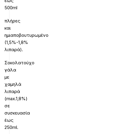
έως
500ml
πλήρες
και
ημιαποβουτυρωμένο
(1,5%-1,8%
λιπαρά).
Σοκολατούχο
γάλα
με
χαμηλά
λιπαρά
(max.1,8%)
σε
συσκευασία
έως
250ml.