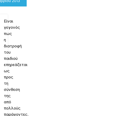
βρίου 2013
Είναι
γεγονός
πως
η
διατροφή
του
παιδιού
επηρεάζεται
ως
προς
τη
σύνθεση
της
από
πολλούς
παράγοντες,