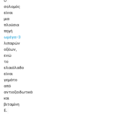
Ο
σολομός
είναι
μια
πλούσια
πηγή
ωμέγα-3
λιπαρών
οξέων,
ενώ
το
ελαιόλαδο
είναι
γεμάτο
από
αντιοξειδωτικά
και
βιταμίνη
Ε.