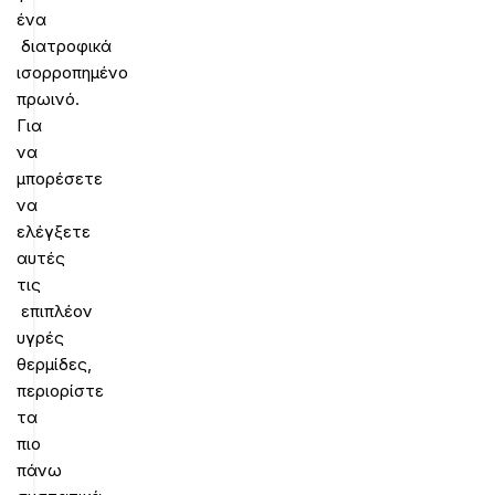
ένα
διατροφικά
ισορροπημένο
πρωινό.
Για
να
μπορέσετε
να
ελέγξετε
αυτές
τις
επιπλέον
υγρές
θερμίδες,
περιορίστε
τα
πιο
πάνω