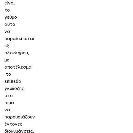
είναι
το
γεύμα
αυτό
να
παραλείπεται
εξ
ολοκλήρου,
με
αποτέλεσμα
τα
επίπεδα
γλυκόζης
στο
αίμα
να
παρουσιάζουν
έντονες
διακυμάνσεις.