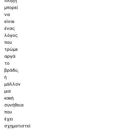
πλήξη
μπορεί
να
είναι
ένας
λόγος
που
τρώμε
αργά
το
βράδυ,
ή
μάλλον
μια
κακή
συνήθεια
που
έχει
σχηματιστεί