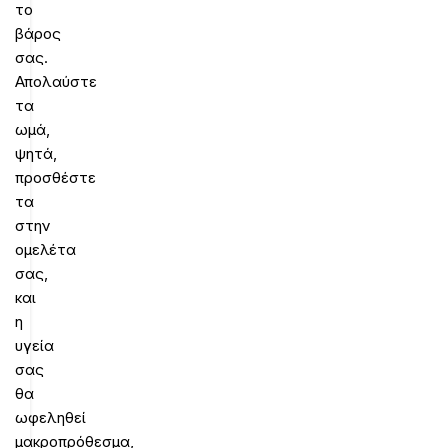
το
βάρος
σας.
Απολαύστε
τα
ωμά,
ψητά,
προσθέστε
τα
στην
ομελέτα
σας,
και
η
υγεία
σας
θα
ωφεληθεί
μακροπρόθεσμα,