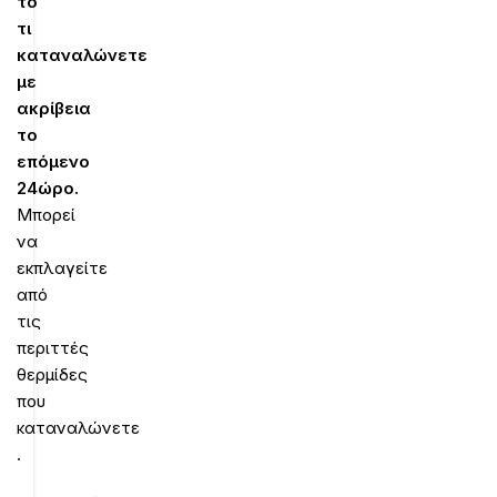
το
τι
καταναλώνετε
με
ακρίβεια
το
επόμενο
24ώρο.
Μπορεί
να
εκπλαγείτε
από
τις
περιττές
θερμίδες
που
καταναλώνετε
.