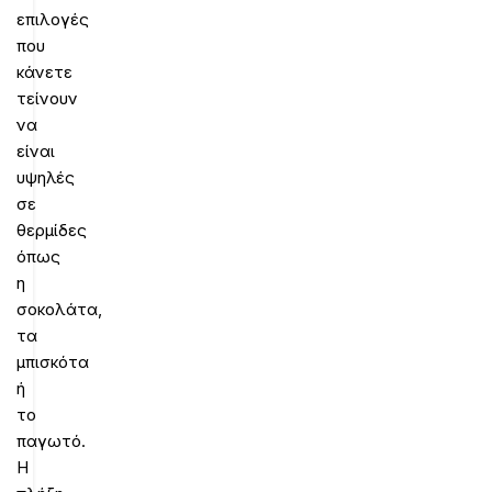
επιλογές
που
κάνετε
τείνουν
να
είναι
υψηλές
σε
θερμίδες
όπως
η
σοκολάτα,
τα
μπισκότα
ή
το
παγωτό.
Η