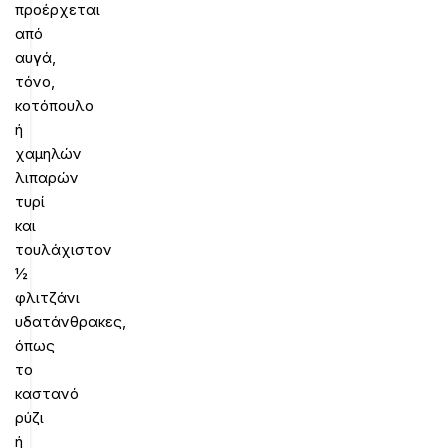
προέρχεται
από
αυγά,
τόνο,
κοτόπουλο
ή
χαμηλών
λιπαρών
τυρί
και
τουλάχιστον
½
φλιτζάνι
υδατάνθρακες,
όπως
το
καστανό
ρύζι
ή