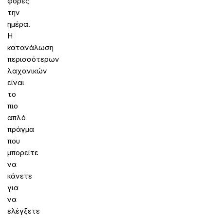
φορές
την
ημέρα.
Η
κατανάλωση
περισσότερων
λαχανικών
είναι
το
πιο
απλό
πράγμα
που
μπορείτε
να
κάνετε
για
να
ελέγξετε