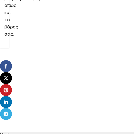
όπως
και
το
βάρος
σας.