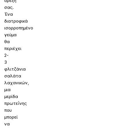
όρεξη
σας.
Ένα
διατροφικά
ισορροπημένο
γεύμα
θα
περιέχει
2-
3
φλιτζάνια
σαλάτα
λαχανικών,
μια
μερίδα
πρωτεΐνης
που
μπορεί
να