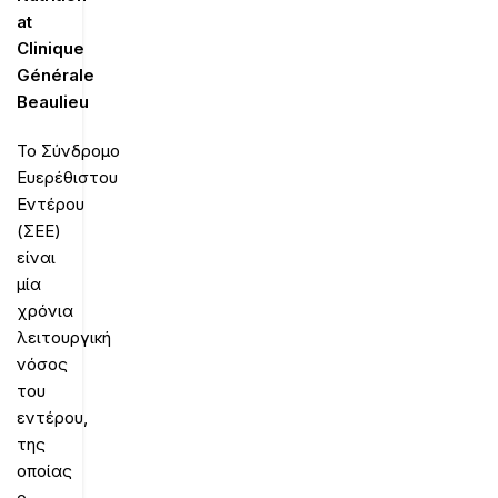
at
Clinique
Générale
Beaulieu
Το Σύνδρομο
Ευερέθιστου
Εντέρου
(ΣΕΕ)
είναι
μία
χρόνια
λειτουργική
νόσος
του
εντέρου,
της
οποίας
ο