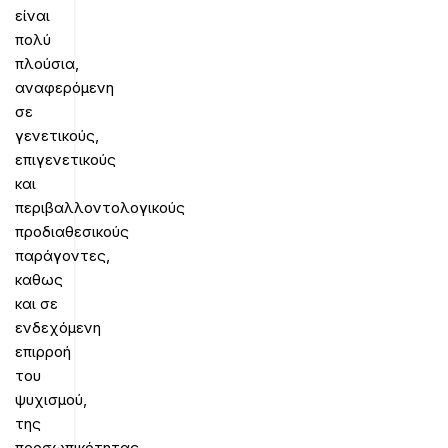
είναι
πολύ
πλούσια,
αναφερόμενη
σε
γενετικούς,
επιγενετικούς
και
περιβαλλοντολογικούς
προδιαθεσικούς
παράγοντες,
καθως
και σε
ενδεχόμενη
επιρροή
του
ψυχισμού,
της
προσωπικότητας