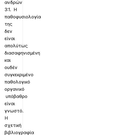
ανδρών
3:1. Η
παθοφυσιολογία
της
δεν
είναι
απολύτως
διασαφηνισμένη
και
ουδέν
συγκεκριμένο
παθολογικό
οργανικό
υπόβαθρο
είναι
γνωστό.
Η
σχετική
βιβλιογραφία