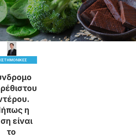
ΠΙΣΤΗΜΟΝΙΚΈΣ
ΑΠΌΨΕΙΣ!
ύνδρομο
ρέθιστου
ντέρου.
ήπως η
ση είναι
το