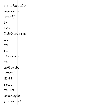
επιπολασμός
κυμαίνεται
μεταξύ
5-
15%.
Εκδηλώνεται
ως
επί
τω
πλείστον
σε
ασθενείς
μεταξύ
15-65
ετών,
σε μία
αναλογία
γυναικών/