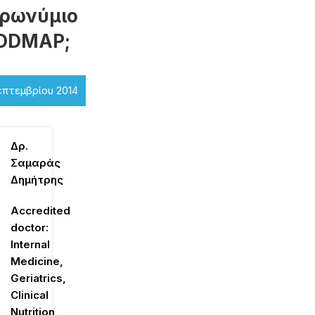
ρωνύμιο
ODMAP;
επτεμβρίου 2014
Δρ.
Σαμαράς
Δημήτρης
Accredited
doctor:
Internal
Medicine,
Geriatrics,
Clinical
Nutrition