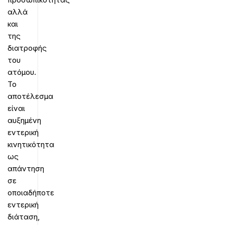
αλλά
και
της
διατροφής
του
ατόμου.
Το
αποτέλεσμα
είναι
αυξημένη
εντερική
κινητικότητα
ως
απάντηση
σε
οποιαδήποτε
εντερική
διάταση,