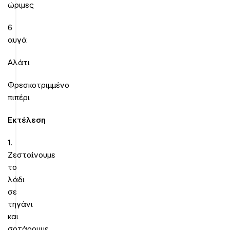
ώριμες
6
αυγά
Αλάτι
Φρεσκοτριμμένο
πιπέρι
Εκτέλεση
1.
Ζεσταίνουμε
το
λάδι
σε
τηγάνι
και
σοτάρουμε