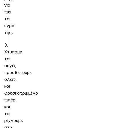
να
πιει
τα
υγρά
της.
3.
Χτυπάμε
τα
αυγά,
προσθέτουμε
αλάτι
και
φρεσκοτριμμένο
πιπέρι
και
τα
ρίχνουμε
στη