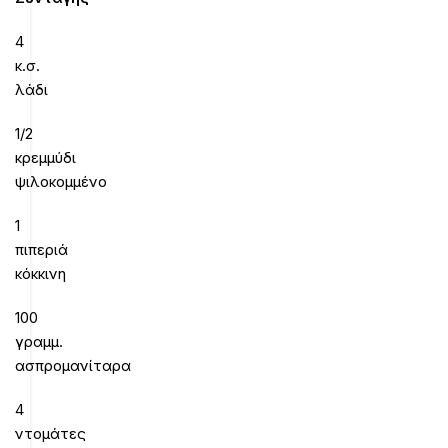
4
κ.σ.
λάδι
1/2
κρεμμύδι
ψιλοκομμένο
1
πιπεριά
κόκκινη
100
γραμμ.
ασπρομανίταρα
4
ντομάτες