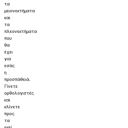
τα
μειονεκτήματα
και
τα
πλεονεκτήματα
που
θα
έχει
για
εσάς
η
προσπάθειά.
Γίνετε
ορθολογιστές
και
κλίνετε
προς
τα
εκεί