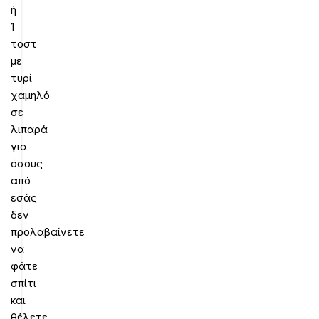
ή
1
τοστ
με
τυρί
χαμηλό
σε
λιπαρά
για
όσους
από
εσάς
δεν
προλαβαίνετε
να
φάτε
σπίτι
και
θέλετε