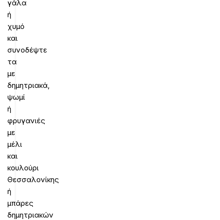
γάλα
ή
χυμό
και
συνοδέψτε
τα
με
δημητριακά,
ψωμί
ή
φρυγανιές
με
μέλι
και
κουλούρι
Θεσσαλονίκης
ή
μπάρες
δημητριακών