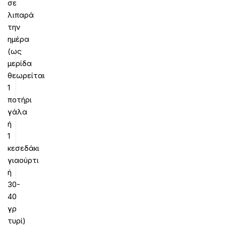
σε
λιπαρά
την
ημέρα
(ως
μερίδα
θεωρείται
1
ποτήρι
γάλα
ή
1
κεσεδάκι
γιαούρτι
ή
30-
40
γρ
τυρί)