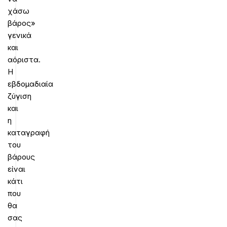
χάσω
βάρος»
γενικά
και
αόριστα.
Η
εβδομαδιαία
ζύγιση
και
η
καταγραφή
του
βάρους
είναι
κάτι
που
θα
σας