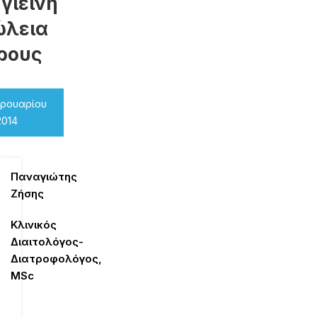
υγιεινή
ώλεια
ρους
βρουαρίου
2014
Παναγιώτης
Ζήσης
Κλινικός
Διαιτολόγος-
Διατροφολόγος,
MSc