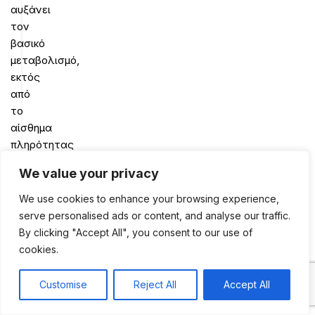
αυξάνει
τον
βασικό
μεταβολισμό,
εκτός
από
το
αίσθημα
πληρότητας
που
We value your privacy
προκαλεί
στο
We use cookies to enhance your browsing experience,
στομάχι.
serve personalised ads or content, and analyse our traffic.
Βέβαια,
By clicking "Accept All", you consent to our use of
η
cookies.
ποσότητα
των
Customise
Reject All
Accept All
0
υγρών
Shop
Sidebar
My account
Cart
που