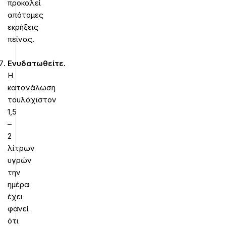
προκαλεί
απότομες
εκρήξεις
πείνας.
Ενυδατωθείτε.
Η
κατανάλωση
τουλάχιστον
1,5
–
2
λίτρων
υγρών
την
ημέρα
έχει
φανεί
ότι