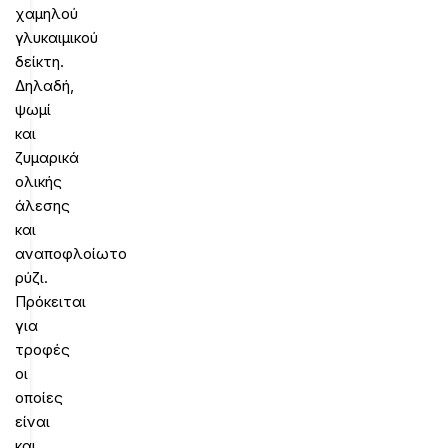
χαμηλού
γλυκαιμικού
δείκτη.
Δηλαδή,
ψωμί
και
ζυμαρικά
ολικής
άλεσης
και
αναποφλοίωτο
ρύζι.
Πρόκειται
για
τροφές
οι
οποίες
είναι
και