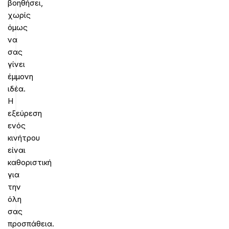
βοηθήσει,
χωρίς
όμως
να
σας
γίνει
έμμονη
ιδέα.
Η
εξεύρεση
ενός
κινήτρου
είναι
καθοριστική
για
την
όλη
σας
προσπάθεια.