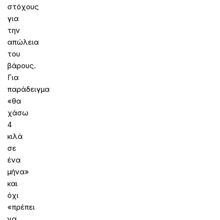
στόχους
για
την
απώλεια
του
βάρους.
Για
παράδειγμα
«θα
χάσω
4
κιλά
σε
ένα
μήνα»
και
όχι
«πρέπει
να