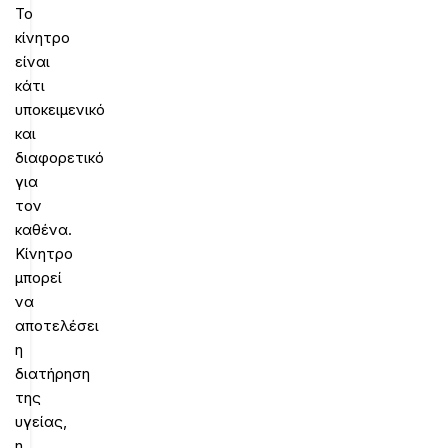
Το
κίνητρο
είναι
κάτι
υποκειμενικό
και
διαφορετικό
για
τον
καθένα.
Κίνητρο
μπορεί
να
αποτελέσει
η
διατήρηση
της
υγείας,
η