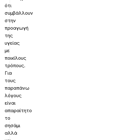
ότι
συμβάλλουν
στην
προαγωγή
της
υγείας
με
ποικίλους
τρόπους.
Για
τους
παραπάνω
λόγους
είναι
απαραίτητο
το
σησάμι
αλλά