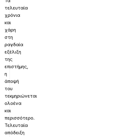
Τα
τελευταία
χρόνια
και
χάρη
στη
ραγδαία
εξέλιξη
της
επιστήμης,
η
άποψή
του
τεκμηριώνεται
ολοένα
και
περισσότερο.
Τελευταία
απόδειξη