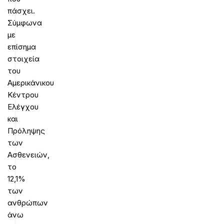
πάσχει.
Σύμφωνα
με
επίσημα
στοιχεία
του
Αμερικάνικου
Κέντρου
Ελέγχου
και
Πρόληψης
των
Ασθενειών,
το
12,1%
των
ανθρώπων
άνω