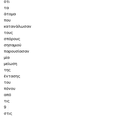
ότι
τα
άτομα
που
κατανάλωσαν
τους
σπόρους
σησαμιού
παρουσίασαν
μία
μείωση
της
έντασης
του
πόνου
από
τις
9
στις