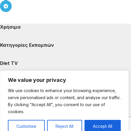
Χρήσιμα
Κατηγορίες Εκπομπών
Diet TV
We value your privacy
Κατηγορίες Άρθρων
We use cookies to enhance your browsing experience,
serve personalised ads or content, and analyse our traffic.
Ακολουθήστε μας
By clicking "Accept All", you consent to our use of
cookies.
Copyright © 2025 DietTV. All Rights Reserved.
Web Design &
development by web-idea.gr
Customise
Reject All
Accept All
0