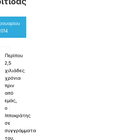
ίτιδας
ρουαρίου
2014
Περίπου
2,5
χιλιάδες
χρόνια
πριν
από
εμάς,
ο
Ιπποκράτης
σε
συγγράμματα
του,