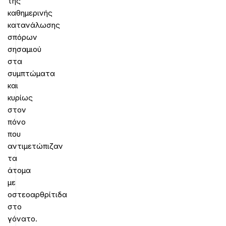
της
καθημερινής
κατανάλωσης
σπόρων
σησαμιού
στα
συμπτώματα
και
κυρίως
στον
πόνο
που
αντιμετώπιζαν
τα
άτομα
με
οστεοαρθρίτιδα
στο
γόνατο.