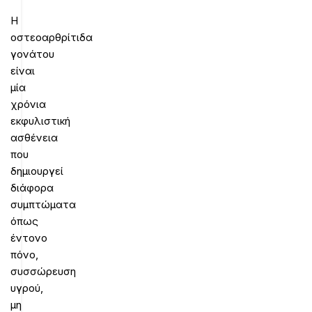
Η
οστεοαρθρίτιδα
γονάτου
είναι
μία
χρόνια
εκφυλιστική
ασθένεια
που
δημιουργεί
διάφορα
συμπτώματα
όπως
έντονο
πόνο,
συσσώρευση
υγρού,
μη