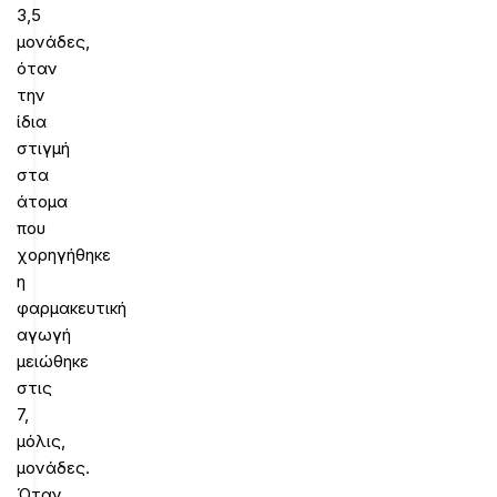
3,5
μονάδες,
όταν
την
ίδια
στιγμή
στα
άτομα
που
χορηγήθηκε
η
φαρμακευτική
αγωγή
μειώθηκε
στις
7,
μόλις,
μονάδες.
Όταν