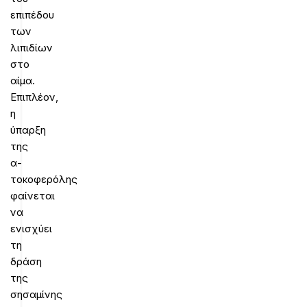
επιπέδου
των
λιπιδίων
στο
αίμα.
Επιπλέον,
η
ύπαρξη
της
α-
τοκοφερόλης
φαίνεται
να
ενισχύει
τη
δράση
της
σησαμίνης