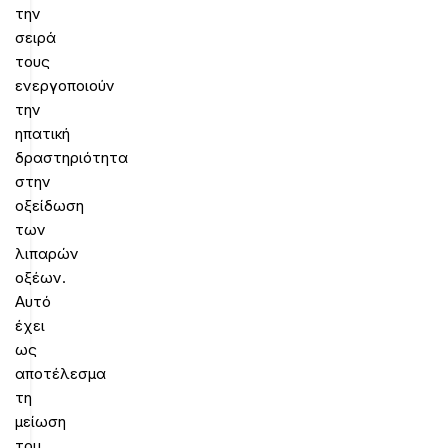
την
σειρά
τους
ενεργοποιούν
την
ηπατική
δραστηριότητα
στην
οξείδωση
των
λιπαρών
οξέων.
Αυτό
έχει
ως
αποτέλεσμα
τη
μείωση
του