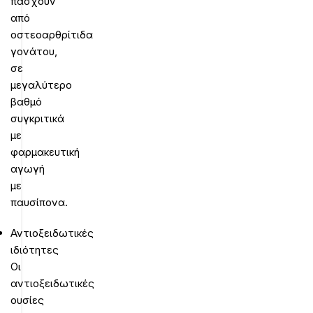
πάσχουν
από
οστεοαρθρίτιδα
γονάτου,
σε
μεγαλύτερο
βαθμό
συγκριτικά
με
φαρμακευτική
αγωγή
με
παυσίπονα.
Αντιοξειδωτικές
ιδιότητες
Οι
αντιοξειδωτικές
ουσίες