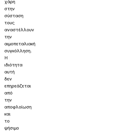
χάρη
στην
σύσταση
τους
αναστέλλουν
την
αιμοπεταλιακή
συγκόλληση.
Η
ιδιότητα
αυτή
δεν
επηρεάζεται
από
την
αποφλοίωση
και
το
ψήσιμο