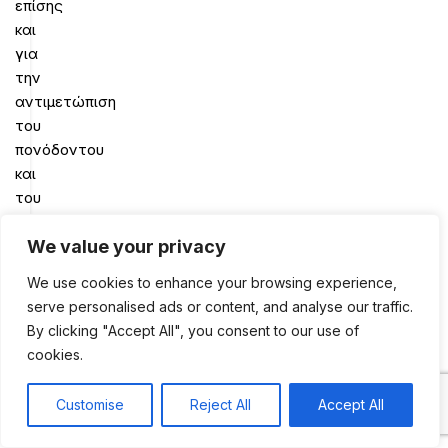
επίσης
και
για
την
αντιμετώπιση
του
πονόδοντου
και
του
βήχα.
Σήμερα,
We value your privacy
σύγχρονες
We use cookies to enhance your browsing experience,
μελέτες
serve personalised ads or content, and analyse our traffic.
αποδεικνύουν
By clicking "Accept All", you consent to our use of
ότι
cookies.
οι
πρωτεΐνες
Customise
Reject All
Accept All
0
του
Shop
Sidebar
My account
Cart
σουσαμιού