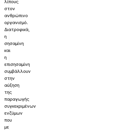
λίπους
στον
ανθρώπινο
οργανισμό.
Διατροφικά,
η
σησαμίνη
και
η
επισησαμίνη
συμβάλλουν
στην
αύξηση
της
παραγωγής
συγκεκριμένων
ενζύμων
που
με