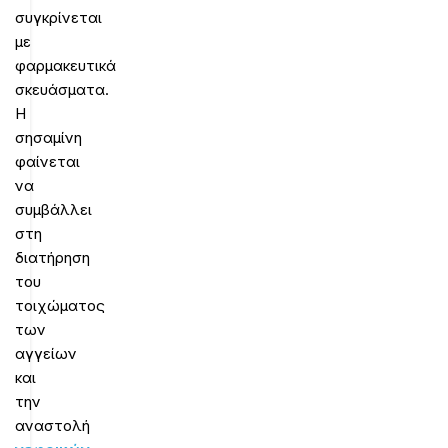
συγκρίνεται
με
φαρμακευτικά
σκευάσματα.
Η
σησαμίνη
φαίνεται
να
συμβάλλει
στη
διατήρηση
του
τοιχώματος
των
αγγείων
και
την
αναστολή