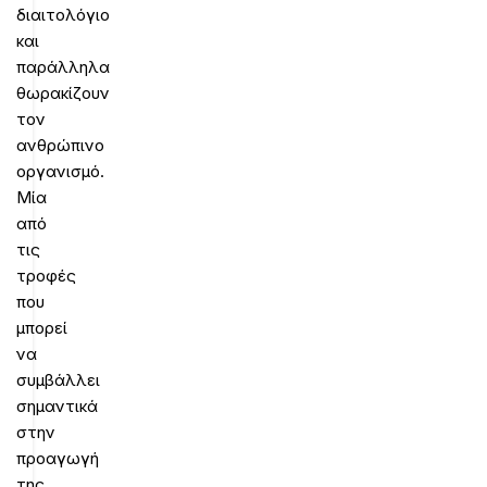
διαιτολόγιο
και
παράλληλα
θωρακίζουν
τον
ανθρώπινο
οργανισμό.
Μία
από
τις
τροφές
που
μπορεί
να
συμβάλλει
σημαντικά
στην
προαγωγή
της