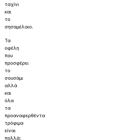
ταχίνι
και
το
σησαμέλαιο.
Τα
οφέλη
που
προσφέρει
το
σουσάμι
αλλά
και
όλα
τα
προαναφερθέντα
τρόφιμα
είναι
πολλά: