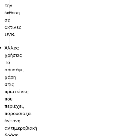
την
έκθεση
σε
ακτίνες
UVB.
Άλλες
χρήσεις
Το
σουσάμι,
χάρη
στις
πρωτεΐνες
που
περιέχει,
παρουσιάζει
έντονη
αντιμικροβιακή
δράση.