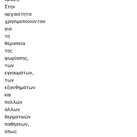
Στην
αρχαιότητα
χρησιμοποιούνταν
για
τη
θεραπεία
της
ψωρίασης,
των
εγκαυμάτων,
των
εξανθημάτων
και
πολλών
άλλων
δερματικών
παθήσεων,
όπως