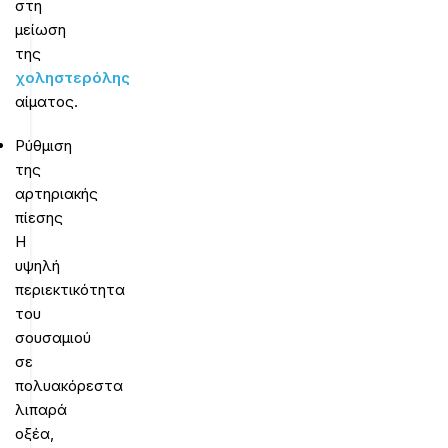
στη
μείωση
της
χοληστερόλης
αίματος.
Ρύθμιση
της
αρτηριακής
πίεσης
Η
υψηλή
περιεκτικότητα
του
σουσαμιού
σε
πολυακόρεστα
λιπαρά
οξέα,