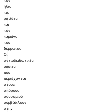
τον
ήλιο,
τις
ρυτίδες
και
τον
καρκίνο
του
δέρματος.
Οι
αντιοξειδωτικές
ουσίες
που
περιέχονται
στους
σπόρους
σουσαμιού
συμβάλλουν
στην