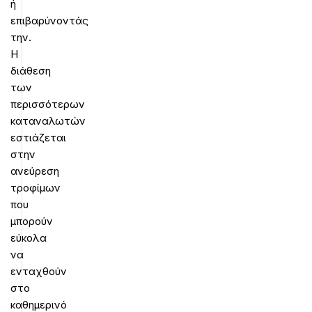
ή
επιβαρύνοντάς
την.
Η
διάθεση
των
περισσότερων
καταναλωτών
εστιάζεται
στην
ανεύρεση
τροφίμων
που
μπορούν
εύκολα
να
ενταχθούν
στο
καθημερινό