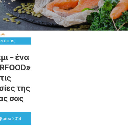
,
RFOODS
 ΚΑΙ ΝΈΑ
μι – ένα
ERFOOD»
τις
σίες της
ας σας
βρίου 2014