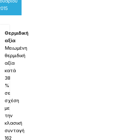
νουαρίου
2015
Θερμιδική
αξία
Μειωμένη
θερμιδική
αξία
κατά
38
%
σε
σχέση
με
την
κλασική
συνταγή
162