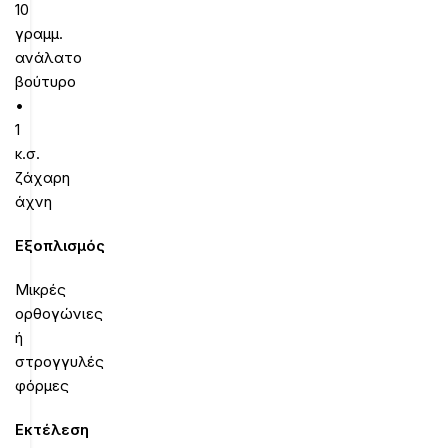
10
γραμμ.
ανάλατο
βούτυρο
•
1
κ.σ.
ζάχαρη
άχνη
Εξοπλισμός
Μικρές
ορθογώνιες
ή
στρογγυλές
φόρμες
Εκτέλεση