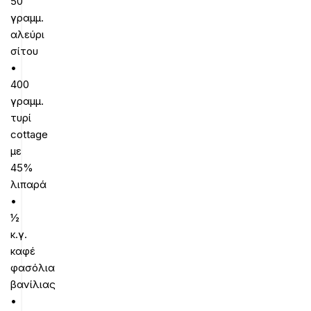
50
γραμμ.
αλεύρι
σίτου
•
400
γραμμ.
τυρί
cottage
με
45%
λιπαρά
•
½
κ.γ.
καφέ
φασόλια
βανίλιας
•