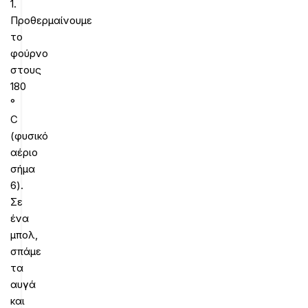
1.
Προθερμαίνουμε
το
φούρνο
στους
180
°
C
(φυσικό
αέριο
σήμα
6).
Σε
ένα
μπολ,
σπάμε
τα
αυγά
και