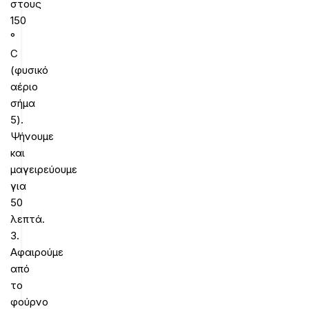
στους
150
°
C
(φυσικό
αέριο
σήμα
5).
Ψήνουμε
και
μαγειρεύουμε
για
50
λεπτά.
3.
Αφαιρούμε
από
το
φούρνο