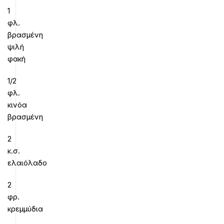
1
φλ.
βρασμένη
ψιλή
φακή
1/2
φλ.
κινόα
βρασμένη
2
κ.σ.
ελαιόλαδο
2
φρ.
κρεμμύδια