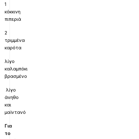
1
κόκκινη
πιπεριά
2
τριμμένα
καρότα
λίγο
καλαμπόκι
βρασμένο
λίγο
άνηθο
και
μαϊντανό
Για
το