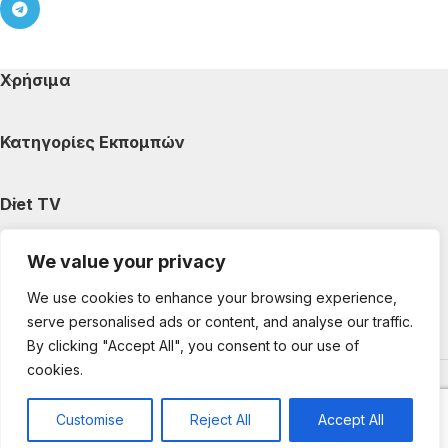
Χρήσιμα
Κατηγορίες Εκπομπών
Diet TV
We value your privacy
Κατηγορίες Άρθρων
We use cookies to enhance your browsing experience,
serve personalised ads or content, and analyse our traffic.
Ακολουθήστε μας
By clicking "Accept All", you consent to our use of
cookies.
Copyright © 2025 DietTV. All Rights Reserved.
Web Design &
development by web-idea.gr
Customise
Reject All
Accept All
0