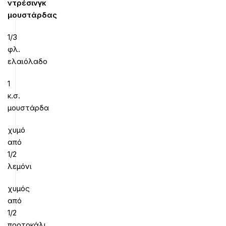
ντρέσινγκ
μουστάρδας
1/3
φλ.
ελαιόλαδο
1
κ.σ.
μουστάρδα
χυμό
από
1/2
λεμόνι
χυμός
από
1/2
πορτοκάλι