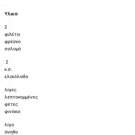
Υλικά
2
φιλέτα
φρέσκο
σολομό
2
κ.σ.
ελαιόλαδο
λίγες
λεπτοκομμένες
φέτες
φινόκιο
λίγο
άνηθο