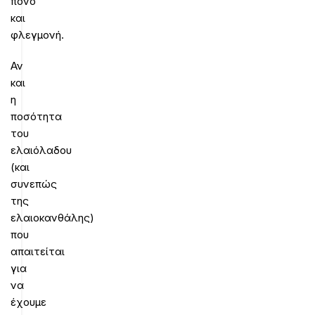
πόνο
και
φλεγμονή.
Αν
και
η
ποσότητα
του
ελαιόλαδου
(και
συνεπώς
της
ελαιοκανθάλης)
που
απαιτείται
για
να
έχουμε