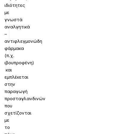
ιδιότητες
με
γνωστά
αναλγητικά
–
αντιφλεγμονώδη
φάρμακα
(π.χ.
ιβουπροφένη)
και
εμπλέκεται
στην
παραγωγή
προσταγλανδινών
που
σχετίζονται
με
το