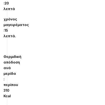
:20
λεπτά
χρόνος
μαγειρέματος
:15
λεπτά.
Θερμιδική
απόδοση
ανά
μερίδα
:
περίπου
310
Kcal