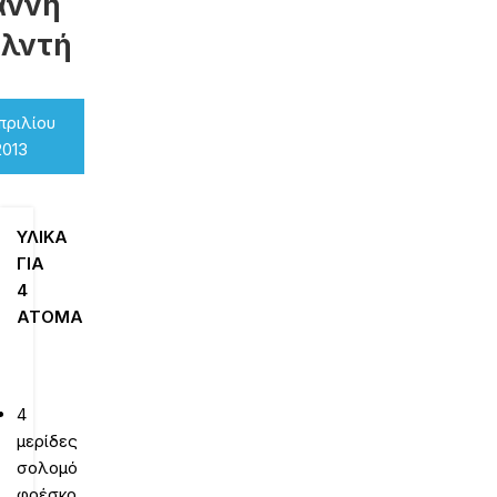
άννη
ελντή
πριλίου
2013
ΥΛΙΚΑ
ΓΙΑ
4
ΑΤΟΜΑ
4
μερίδες
σολομό
φρέσκο