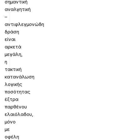
σημαντική
αναλγητική
–
αντιφλεγμονώδη
δράση
είναι
αρκετά
μεγάλη,
η
τακτική
κατανάλωση
λογικής
ποσότητας
έξτρα
παρθένου
ελαιόλαδου,
μόνο
με
οφέλη