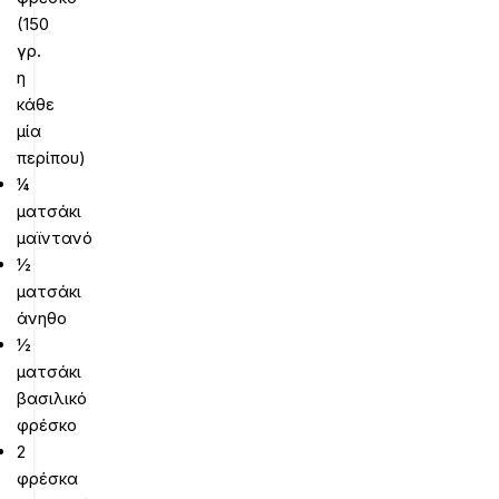
(150
γρ.
η
κάθε
μία
περίπου)
¼
ματσάκι
μαϊντανό
½
ματσάκι
άνηθο
½
ματσάκι
βασιλικό
φρέσκο
2
φρέσκα