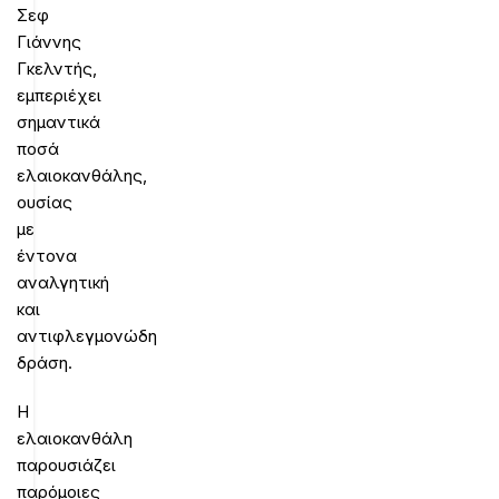
Σεφ
Γιάννης
Γκελντής,
εμπεριέχει
σημαντικά
ποσά
ελαιοκανθάλης,
ουσίας
με
έντονα
αναλγητική
και
αντιφλεγμονώδη
δράση.
Η
ελαιοκανθάλη
παρουσιάζει
παρόμοιες