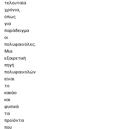
τελευταία
χρόνια,
όπως
για
παράδειγμα
οι
πολυφαινόλες.
Μια
εξαιρετική
πηγή
πολυφαινολών
είναι
το
κακάο
και
φυσικά
τα
προϊόντα
που