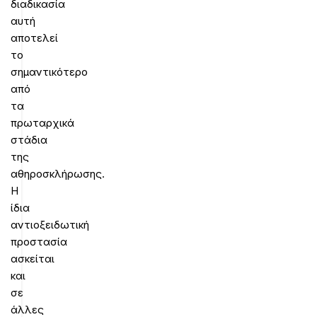
διαδικασία
αυτή
αποτελεί
το
σημαντικότερο
από
τα
πρωταρχικά
στάδια
της
αθηροσκλήρωσης.
Η
ίδια
αντιοξειδωτική
προστασία
ασκείται
και
σε
άλλες