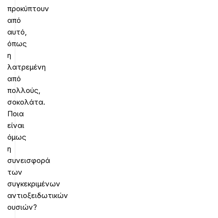
προκύπτουν
από
αυτό,
όπως
η
λατρεμένη
από
πολλούς,
σοκολάτα.
Ποια
είναι
όμως
η
συνεισφορά
των
συγκεκριμένων
αντιοξειδωτικών
ουσιών?