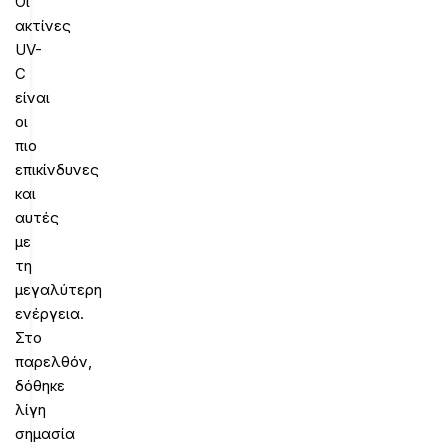
Οι
ακτίνες
UV-
C
είναι
οι
πιο
επικίνδυνες
και
αυτές
με
τη
μεγαλύτερη
ενέργεια.
Στο
παρελθόν,
δόθηκε
λίγη
σημασία