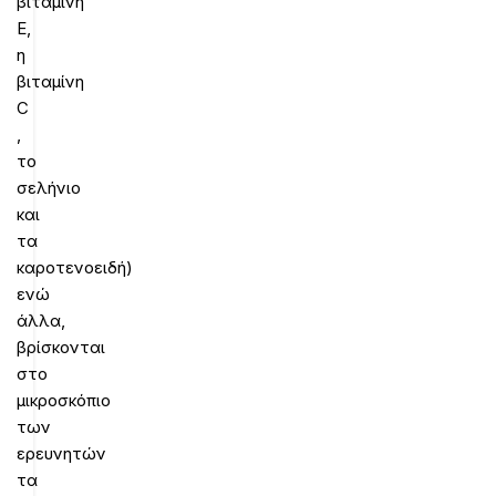
βιταμίνη
Ε,
η
βιταμίνη
C
,
το
σελήνιο
και
τα
καροτενοειδή)
ενώ
άλλα,
βρίσκονται
στο
μικροσκόπιο
των
ερευνητών
τα