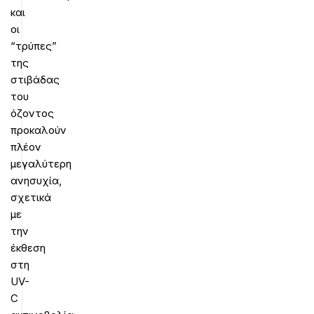
και
οι
“τρύπες”
της
στιβάδας
του
όζοντος
προκαλούν
πλέον
μεγαλύτερη
ανησυχία,
σχετικά
με
την
έκθεση
στη
UV-
C