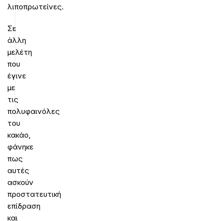
λιποπρωτείνες.
Σε
άλλη
μελέτη
που
έγινε
με
τις
πολυφαινόλες
του
κακάο,
φάνηκε
πως
αυτές
ασκούν
προστατευτική
επίδραση
και