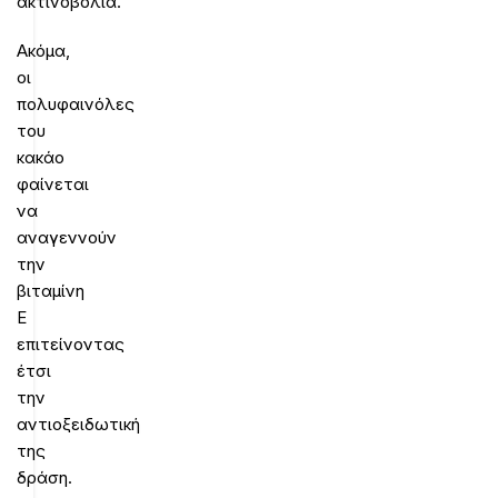
ακτινοβολία.
Ακόμα,
οι
πολυφαινόλες
του
κακάο
φαίνεται
να
αναγεννούν
την
βιταμίνη
Ε
επιτείνοντας
έτσι
την
αντιοξειδωτική
της
δράση.