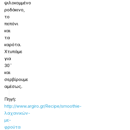
ψιλοκομμένο
ροδάκινο,
το
πεπόνι
και
τα
καρότα.
Χτυπάμε
για
30΄΄
και
σερβίρουμε
αμέσως.
Πηγή:
http://www.argiro.gr/Recipe/smoothie-
λαχανικών-
με-
φρούτα