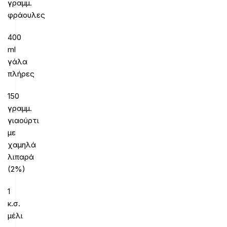
γραμμ.
φράουλες
400
ml
γάλα
πλήρες
150
γραμμ.
γιαούρτι
με
χαμηλά
λιπαρά
(2%)
1
κ.σ.
μέλι