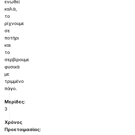
ενωθεί
καλά,
το
ρίχνουμε
σε
ποτήρι
και
το
σερβίρουμε
φυσικά
με
τριμμένο
πάγο.
Mερίδες
:
3
Χρόνος
Προετοιμασίας
: