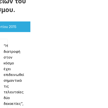
ειών του
σμου.
τίου 2015
“H
διατροφή
στον
κόσμο
έχει
επιδεινωθεί
σημαντικά
τις
τελευταίες
δύο
δεκαετίες”,