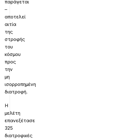
παράγεται
–
αποτελεί
αιτία
της
στροφής
του
κόσμου
προς
την
μη
ισορροπημένη
διατροφή.
Η
μελέτη
επανεξέτασε
325
διατροφικές