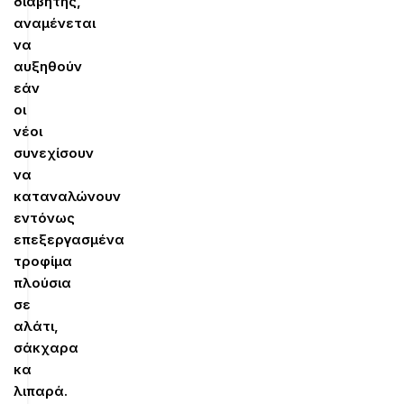
διαβήτης,
αναμένεται
να
αυξηθούν
εάν
οι
νέοι
συνεχίσουν
να
καταναλώνουν
εντόνως
επεξεργασμένα
τροφίμα
πλούσια
σε
αλάτι,
σάκχαρα
κα
λιπαρά.