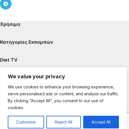
Χρήσιμα
Κατηγορίες Εκπομπών
Diet TV
We value your privacy
Κατηγορίες Άρθρων
We use cookies to enhance your browsing experience,
serve personalised ads or content, and analyse our traffic.
Ακολουθήστε μας
By clicking "Accept All", you consent to our use of
cookies.
Copyright © 2025 DietTV. All Rights Reserved.
Web Design &
development by web-idea.gr
Customise
Reject All
Accept All
0