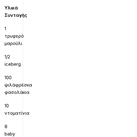
Υλικά
Συνταγής
1
τρυφερό
μαρούλι
1/2
iceberg
100
ψιλάφρέσκα
φασολάκια
10
ντοματίνια
8
baby