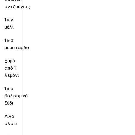
αντζούγιας
1 κ.γ
μέλι
1 κ.σ
μουστάρδα
χυμό
από 1
λεμόνι
1 κ.σ
βαλσαμικό
ξύδι
Λίγο
αλάτι