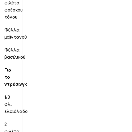
φιλέτα
φρέσκου
τόνου
Φύλλα
μαϊντανού
Φύλλα
βασιλικού
Για
το
ντρέσινγκ
1/3
φλ.
ελαιόλαδο
2
φιλέτα