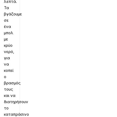
λεπτά.
Τα
βγάζουμε
σε
ένα
μπολ
με
κρύο
νερό,
για
να
κοπεί
ο
βρασμός
τους
και να
διατηρήσουν
το
καταπράσινο