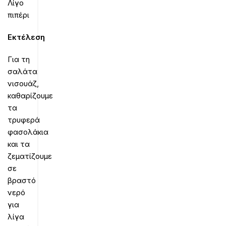
Λίγο
πιπέρι
Εκτέλεση
Για τη
σαλάτα
νισουάζ,
καθαρίζουμε
τα
τρυφερά
φασολάκια
και τα
ζεματίζουμε
σε
βραστό
νερό
για
λίγα