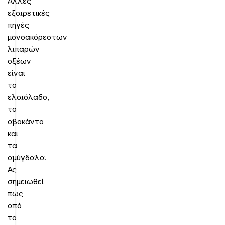
Άλλες
εξαιρετικές
πηγές
μονοακόρεστων
λιπαρών
οξέων
είναι
το
ελαιόλαδο,
το
αβοκάντο
και
τα
αμύγδαλα.
Ας
σημειωθεί
πως
από
το