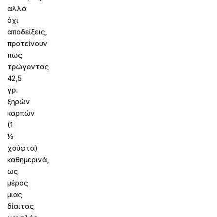
αλλά
όχι
αποδείξεις,
προτείνουν
πως
τρώγοντας
42,5
γρ.
ξηρών
καρπών
(1
½
χούφτα)
καθημερινά,
ως
μέρος
μιας
δίαιτας