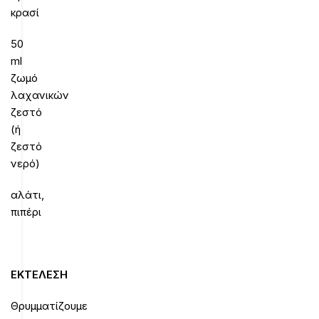
κρασί
50
ml
ζωμό
λαχανικών
ζεστό
(ή
ζεστό
νερό)
αλάτι,
πιπέρι
ΕΚΤΕΛΕΣΗ
Θρυμματίζoυμε