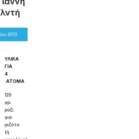
Γιάννη
ελντή
ΐου 2013
ΥΛΙΚΑ
ΓΙΑ
4
ΑΤΟΜΑ
120
γρ.
ρύζι
για
ριζότο
(ή