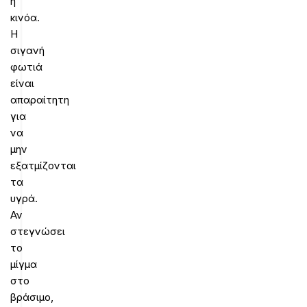
η
κινόα.
Η
σιγανή
φωτιά
είναι
απαραίτητη
για
να
μην
εξατμίζονται
τα
υγρά.
Αν
στεγνώσει
το
μίγμα
στο
βράσιμο,