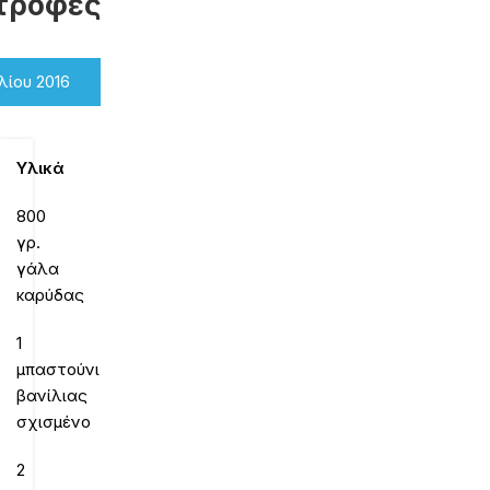
τροφές
λίου 2016
Υλικά
800
γρ.
γάλα
καρύδας
1
μπαστούνι
βανίλιας
σχισμένο
2