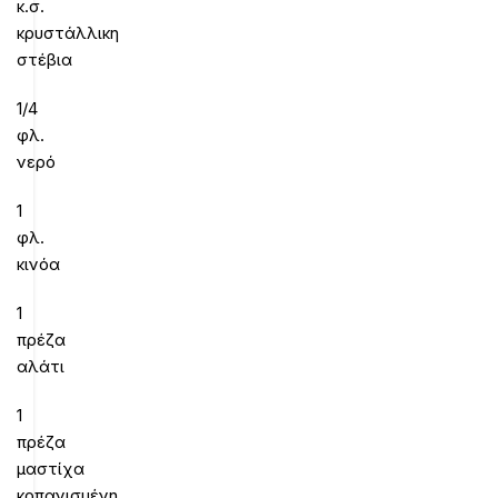
κ.σ.
κρυστάλλικη
στέβια
1/4
φλ.
νερό
1
φλ.
κινόα
1
πρέζα
αλάτι
1
πρέζα
μαστίχα
κοπανισμένη