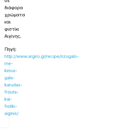
σε
διάφορα
χρώματα
και
φιστίκι
Αιγίνης.
Πηγή:
http://www.argiro.gr/recipe/rizogalo-
me-
kinoa-
gala-
karudas-
frouta-
kai-
fistiki-
aiginis/