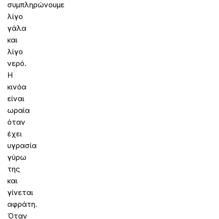
συμπληρώνουμε
λίγο
γάλα
και
λίγο
νερό.
Η
κινόα
είναι
ωραία
όταν
έχει
υγρασία
γύρω
της
και
γίνεται
αφράτη.
Όταν