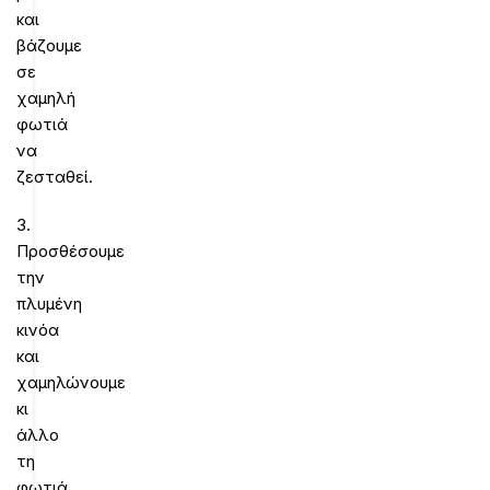
και
βάζουμε
σε
χαμηλή
φωτιά
να
ζεσταθεί.
3.
Προσθέσουμε
την
πλυμένη
κινόα
και
χαμηλώνουμε
κι
άλλο
τη
φωτιά.