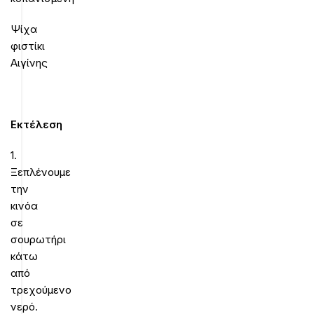
Ψίχα
φιστίκι
Αιγίνης
Εκτέλεση
1.
Ξεπλένουμε
την
κινόα
σε
σουρωτήρι
κάτω
από
τρεχούμενο
νερό.