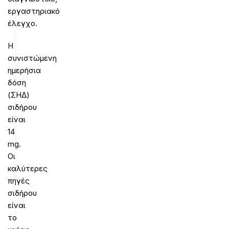
εργαστηριακό
έλεγχο.
Η
συνιστώμενη
ημερήσια
δόση
(ΣΗΔ)
σιδήρου
είναι
14
mg.
Οι
καλύτερες
πηγές
σιδήρου
είναι
το