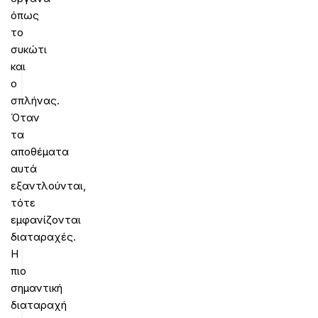
όπως
το
συκώτι
και
ο
σπλήνας.
Όταν
τα
αποθέματα
αυτά
εξαντλούνται,
τότε
εμφανίζονται
διαταραχές.
Η
πιο
σημαντική
διαταραχή