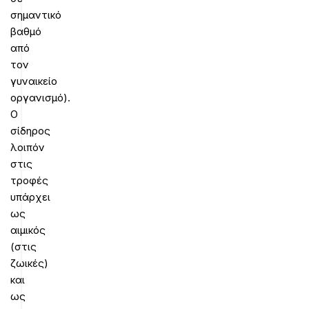
σημαντικό
βαθμό
από
τον
γυναικείο
οργανισμό).
Ο
σίδηρος
λοιπόν
στις
τροφές
υπάρχει
ως
αιμικός
(στις
ζωικές)
και
ως