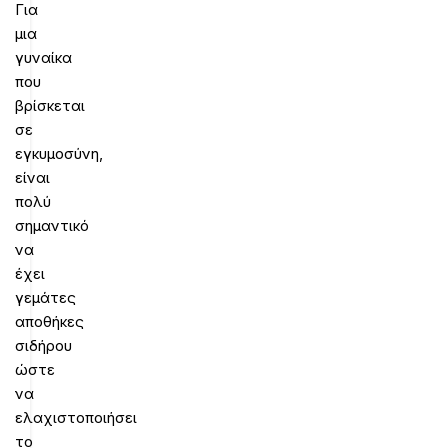
Για
μια
γυναίκα
που
βρίσκεται
σε
εγκυμοσύνη,
είναι
πολύ
σημαντικό
να
έχει
γεμάτες
αποθήκες
σιδήρου
ώστε
να
ελαχιστοποιήσει
το