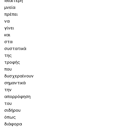
Ιδιαίτερη
μνεία
πρέπει
να
γίνει
και
στα
συστατικά
της
τροφής
που
δυσχεραίνουν
σημαντικά
την
απορρόφηση
του
σιδήρου
όπως
διάφορα