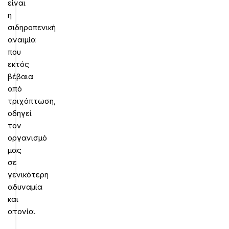
είναι
η
σιδηροπενική
αναιμία
που
εκτός
βέβαια
από
τριχόπτωση,
οδηγεί
τον
οργανισμό
μας
σε
γενικότερη
αδυναμία
και
ατονία.