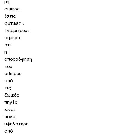
μη
αιμικός
(στις
φυτικές).
Γνωρίζουμε
σήμερα
ότι
η
απορρόφηση
του
σιδήρου
από
τις
ζωικές
πηγές
είναι
πολύ
υψηλότερη
από