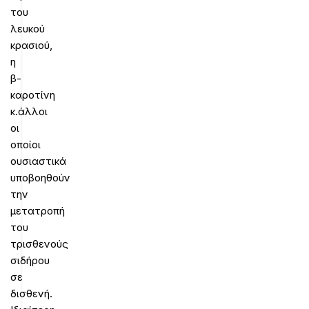
του
λευκού
κρασιού,
η
β-
καροτίνη
κ.άλλοι
οι
οποίοι
ουσιαστικά
υποβοηθούν
την
μετατροπή
του
τρισθενούς
σιδήρου
σε
δισθενή.