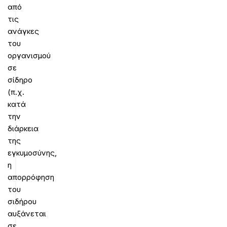
από
τις
ανάγκες
του
οργανισμού
σε
σίδηρο
(π.χ.
κατά
την
διάρκεια
της
εγκυμοσύνης,
η
απορρόφηση
του
σιδήρου
αυξάνεται
σε