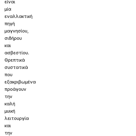
είναι
μία
εναλλακτική
πηγή
μαγνησίου,
σιδήρου
και
ασβεστίου.
Θρεπτικά
συστατικά
που
εξακριβωμένα
προάγουν
την
καλή
μυική
λειτουργία
και
την