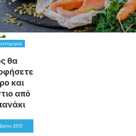
κατηγορία
ς θα
οφήσετε
ρο και
τιο από
πανάκι
βρίου 2013