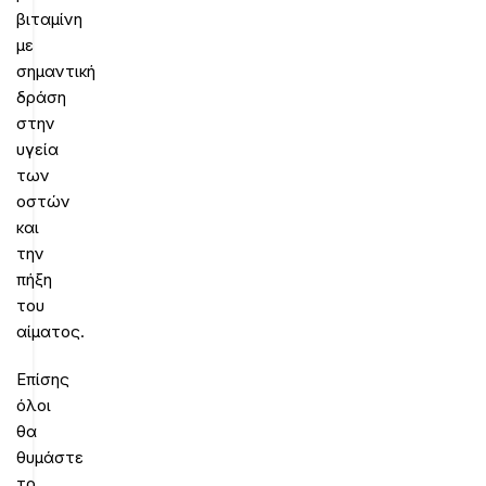
βιταμίνη
με
σημαντική
δράση
στην
υγεία
των
οστών
και
την
πήξη
του
αίματος.
Επίσης
όλοι
θα
θυμάστε
το