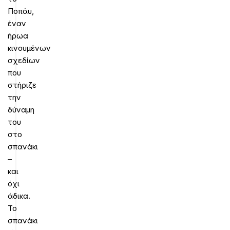
Ποπάυ,
έναν
ήρωα
κινουμένων
σχεδίων
που
στήριζε
την
δύναμη
του
στο
σπανάκι
–
και
όχι
άδικα.
Το
σπανάκι