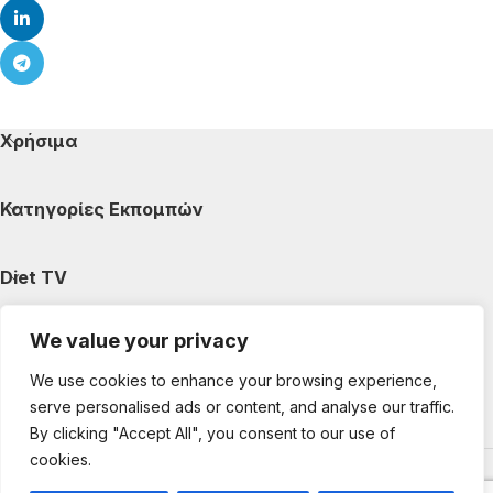
Χρήσιμα
Κατηγορίες Εκπομπών
Diet TV
We value your privacy
Κατηγορίες Άρθρων
We use cookies to enhance your browsing experience,
serve personalised ads or content, and analyse our traffic.
Ακολουθήστε μας
By clicking "Accept All", you consent to our use of
cookies.
Copyright © 2025 DietTV. All Rights Reserved.
Web Design &
development by web-idea.gr