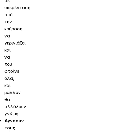
σε
υπερένταση
από
την
κούραση,
να
γκρινιάζει
και
να
του
φταίνε
όλα,
και
μάλλον
θα
αλλάξουν
γνώμη.
Αγνοούν
τους