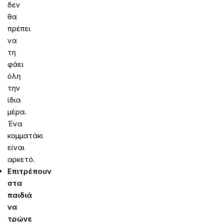
δεν
θα
πρέπει
να
τη
φάει
όλη
την
ίδια
μέρα.
Ένα
κομματάκι
είναι
αρκετό.
Επιτρέπουν
στα
παιδιά
να
τρώνε