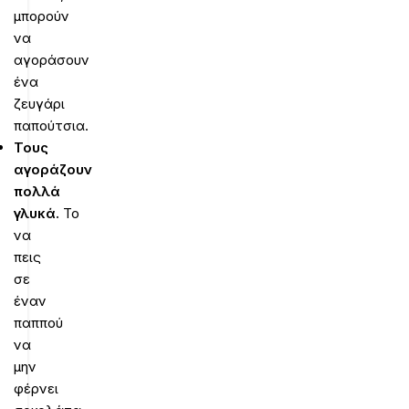
μπορούν
να
αγοράσουν
ένα
ζευγάρι
παπούτσια.
Τους
αγοράζουν
πολλά
γλυκά.
Το
να
πεις
σε
έναν
παππού
να
μην
φέρνει