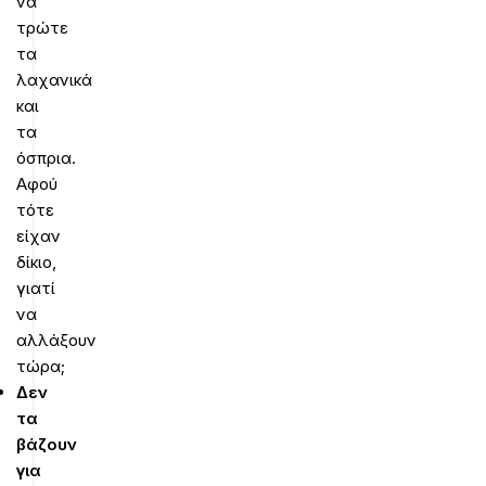
να
τρώτε
τα
λαχανικά
και
τα
όσπρια.
Αφού
τότε
είχαν
δίκιο,
γιατί
να
αλλάξουν
τώρα;
Δεν
τα
βάζουν
για