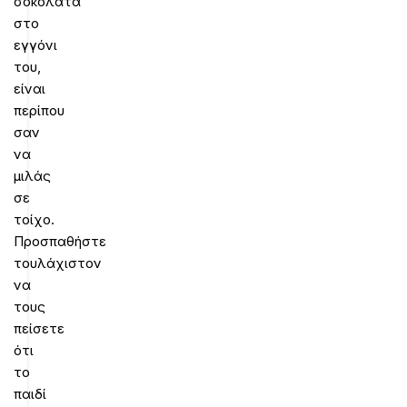
σοκολάτα
στο
εγγόνι
του,
είναι
περίπου
σαν
να
μιλάς
σε
τοίχο.
Προσπαθήστε
τουλάχιστον
να
τους
πείσετε
ότι
το
παιδί