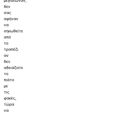
μεγάλωναν,
δεν
σας
αφήναν
να
σηκωθείτε
από
το
τραπέζι
αν
δεν
αδειάζατε
το
πιάτο
με
τις
φακές,
τώρα
να