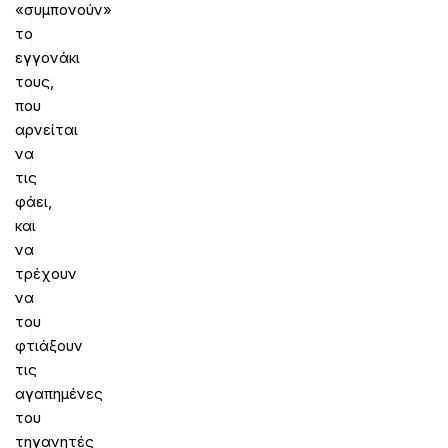
«συμπονούν»
το
εγγονάκι
τους,
που
αρνείται
να
τις
φάει,
και
να
τρέχουν
να
του
φτιάξουν
τις
αγαπημένες
του
τηγανητές