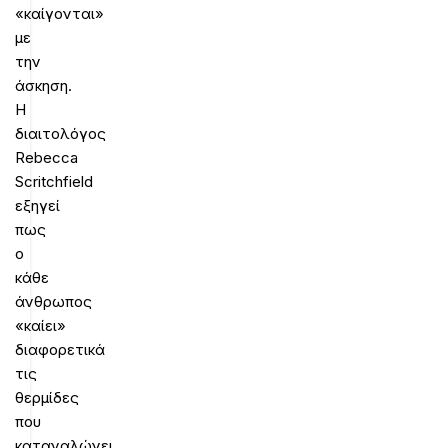
«καίγονται»
με
την
άσκηση.
Η
διαιτολόγος
Rebecca
Scritchfield
εξηγεί
πως
ο
κάθε
άνθρωπος
«καίει»
διαφορετικά
τις
θερμίδες
που
καταναλώνει