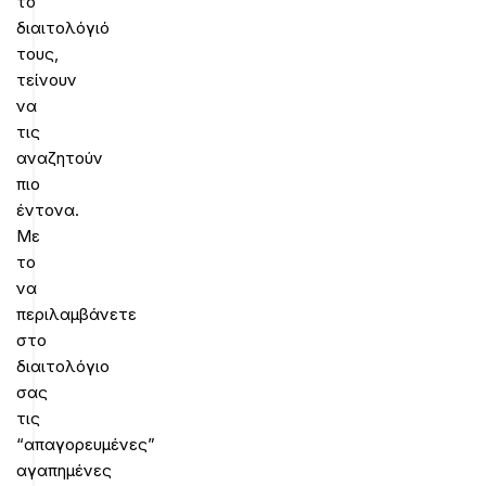
το
διαιτολόγιό
τους,
τείνουν
να
τις
αναζητούν
πιο
έντονα.
Με
το
να
περιλαμβάνετε
στο
διαιτολόγιο
σας
τις
“απαγορευμένες”
αγαπημένες