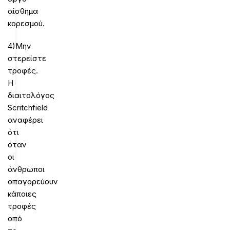
αίσθημα
κορεσμού.
4)Μην
στερείστε
τροφές.
Η
διαιτολόγος
Scritchfield
αναφέρει
ότι
όταν
οι
άνθρωποι
απαγορεύουν
κάποιες
τροφές
από