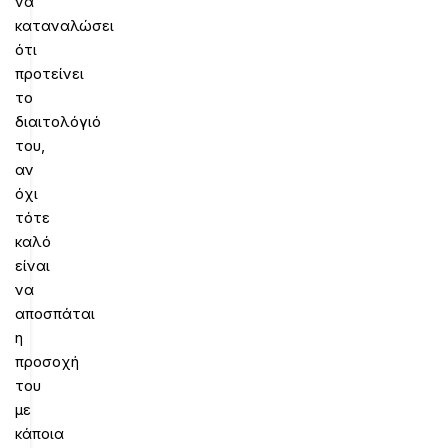
να
καταναλώσει
ότι
προτείνει
το
διαιτολόγιό
του,
αν
όχι
τότε
καλό
είναι
να
αποσπάται
η
προσοχή
του
με
κάποια