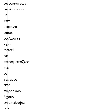
αυτοκινήτων,
συνδέονται
με
τον
καρκίνο
όπως
άλλωστε
έχει
φανεί
σε
πειραματόζωα,
και
οι
γιατροί
στο
παρελθόν
έχουν
ανακαλύψει
ότι