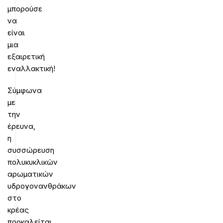
μπορούσε
να
είναι
μια
εξαιρετική
εναλλακτική!
Σύμφωνα
με
την
έρευνα,
η
συσσώρευση
πολυκυκλικών
αρωματικών
υδρογονανθράκων
στο
κρέας
προκαλείται