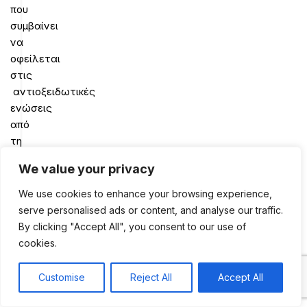
που
συμβαίνει
να
οφείλεται
στις
αντιοξειδωτικές
ενώσεις
από
τη
δράση
We value your privacy
της
μπύρας,
We use cookies to enhance your browsing experience,
αναστέλλοντας
serve personalised ads or content, and analyse our traffic.
τα
By clicking "Accept All", you consent to our use of
μονοπάτια
cookies.
των
ελευθέρων
Customise
Reject All
Accept All
0
ριζών
Shop
Sidebar
My account
Cart
που