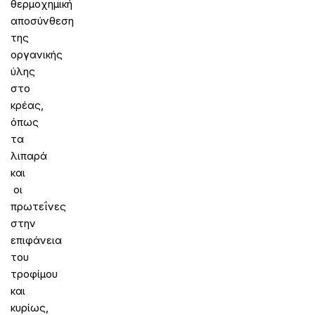
θερμοχημική
αποσύνθεση
της
οργανικής
ύλης
στο
κρέας,
όπως
τα
λιπαρά
και
οι
πρωτεΐνες
στην
επιφάνεια
του
τροφίμου
και
κυρίως,