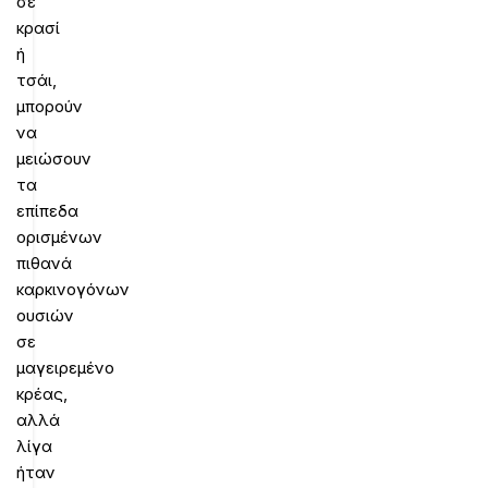
σε
κρασί
ή
τσάι,
μπορούν
να
μειώσουν
τα
επίπεδα
ορισμένων
πιθανά
καρκινογόνων
ουσιών
σε
μαγειρεμένο
κρέας,
αλλά
λίγα
ήταν