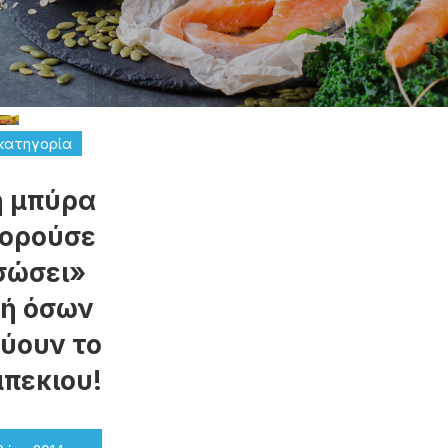
κατηγορία
η μπύρα
πορούσε
σώσει»
ωή όσων
ύουν το
πεκιου!