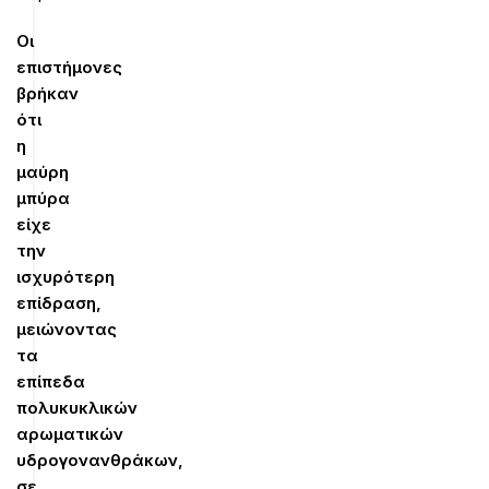
Οι
επιστήμονες
βρήκαν
ότι
η
μαύρη
μπύρα
είχε
την
ισχυρότερη
επίδραση,
μειώνοντας
τα
επίπεδα
πολυκυκλικών
αρωματικών
υδρογονανθράκων,
σε