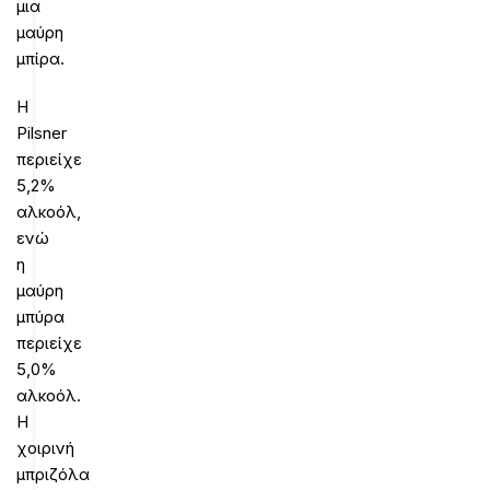
μια
μαύρη
μπίρα.
Η
Pilsner
περιείχε
5,2%
αλκοόλ,
ενώ
η
μαύρη
μπύρα
περιείχε
5,0%
αλκοόλ.
Η
χοιρινή
μπριζόλα