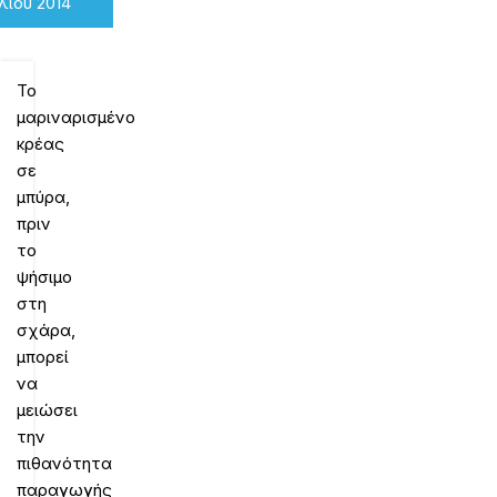
λίου 2014
Το
μαριναρισμένο
κρέας
σε
μπύρα,
πριν
το
ψήσιμο
στη
σχάρα,
μπορεί
να
μειώσει
την
πιθανότητα
παραγωγής