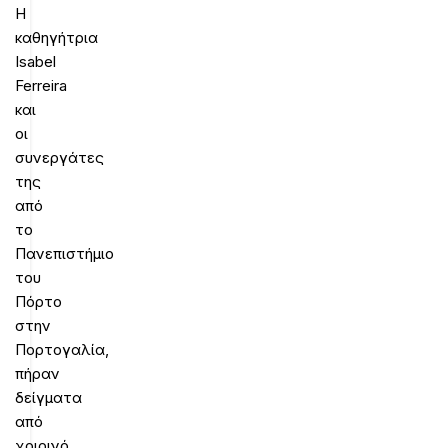
Η
καθηγήτρια
Isabel
Ferreira
και
οι
συνεργάτες
της
από
το
Πανεπιστήμιο
του
Πόρτο
στην
Πορτογαλία,
πήραν
δείγματα
από
χοιρινό