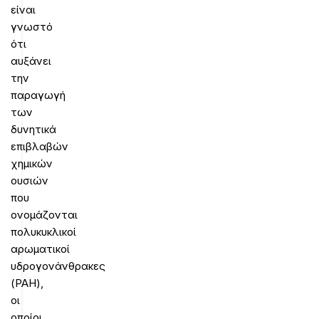
είναι
γνωστό
ότι
αυξάνει
την
παραγωγή
των
δυνητικά
επιβλαβών
χημικών
ουσιών
που
ονομάζονται
πολυκυκλικοί
αρωματικοί
υδρογονάνθρακες
(PAH),
οι
οποίοι