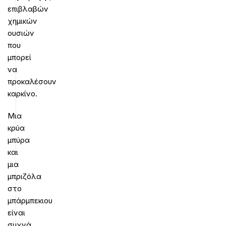
επιβλαβών
χημικών
ουσιών
που
μπορεί
να
προκαλέσουν
καρκίνο.
Μια
κρύα
μπύρα
και
μια
μπριζόλα
στο
μπάρμπεκιου
είναι
συχνά