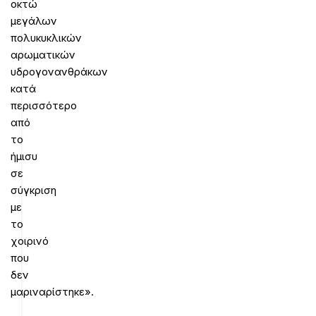
οκτώ
μεγάλων
πολυκυκλικών
αρωματικών
υδρογονανθράκων
κατά
περισσότερο
από
το
ήμισυ
σε
σύγκριση
με
το
χοιρινό
που
δεν
μαριναρίστηκε».