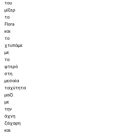
του
μίξερ
το
Flora
και
το
χτυπάμε
με
το
φτερό
στη
μεσαία
ταχύτητα
μαζί
με
την
άχνη
ζάχαρη
και