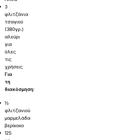
3
φλιτζάνια
τσαγιού
(380γρ.)
αλεύρι
για
όλες
τις
χρήσεις
Για
τη
διακόσμηση:
½
φλιτζανιού
μαρμελάδα
βερίκοκο
125