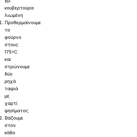
γρ.
κουβερτούρα
λιωμένη
Προθερμαίνουμε
το
φούρνο
στους
175
C
ο
και
στρώνουμε
δύο
ρηχά
ταψιά
με
χαρτί
ψησίματος
Βάζουμε
στον
κάδο