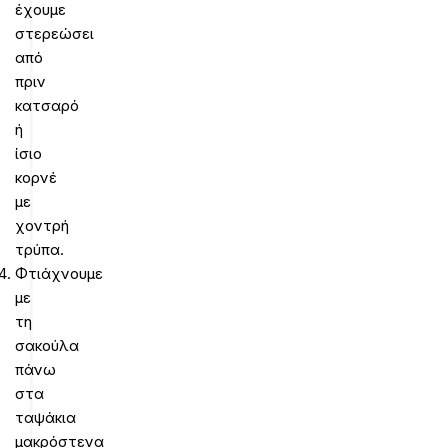
έχουμε
στερεώσει
από
πριν
κατσαρό
ή
ίσιο
κορνέ
με
χοντρή
τρύπα.
Φτιάχνουμε
με
τη
σακούλα
πάνω
στα
ταψάκια
μακρόστενα