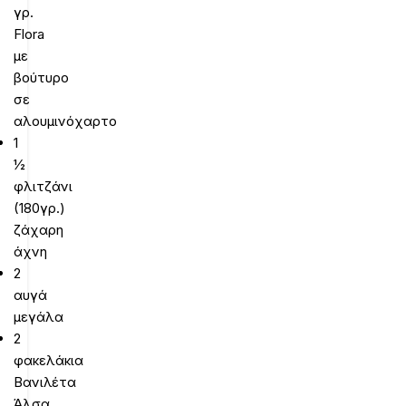
γρ.
Flora
με
βούτυρο
σε
αλουμινόχαρτο
1
½
φλιτζάνι
(180γρ.)
ζάχαρη
άχνη
2
αυγά
μεγάλα
2
φακελάκια
Βανιλέτα
Άλσα