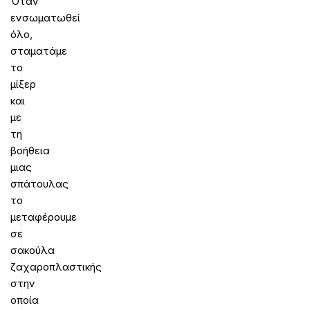
Όταν
ενσωματωθεί
όλο,
σταματάμε
το
μίξερ
και
με
τη
βοήθεια
μιας
σπάτουλας
το
μεταφέρουμε
σε
σακούλα
ζαχαροπλαστικής
στην
οποία