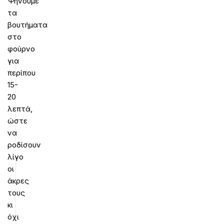
Ψήνουμε
τα
βουτήματα
στο
φούρνο
για
περίπου
15-
20
λεπτά,
ώστε
να
ροδίσουν
λίγο
οι
άκρες
τους
κι
όχι