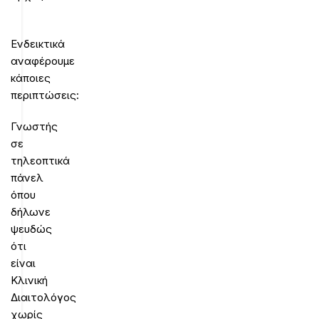
Ενδεικτικά
αναφέρουμε
κάποιες
περιπτώσεις:
Γνωστής
σε
τηλεοπτικά
πάνελ
όπου
δήλωνε
ψευδώς
ότι
είναι
Κλινική
Διαιτολόγος
χωρίς