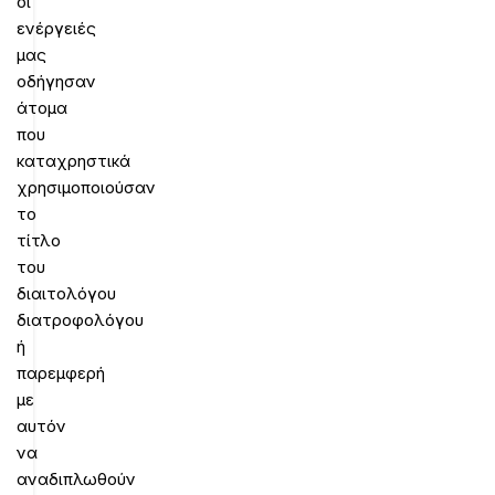
οι
ενέργειές
μας
οδήγησαν
άτομα
που
καταχρηστικά
χρησιμοποιούσαν
το
τίτλο
του
διαιτολόγου
διατροφολόγου
ή
παρεμφερή
με
αυτόν
να
αναδιπλωθούν