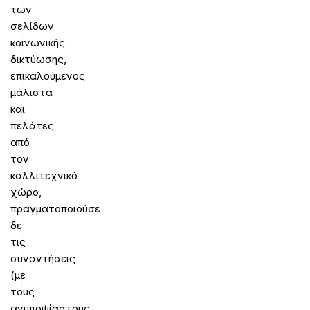
των
σελίδων
κοινωνικής
δικτύωσης,
επικαλούμενος
μάλιστα
και
πελάτες
από
τον
καλλιτεχνικό
χώρο,
πραγματοποιούσε
δε
τις
συναντήσεις
(με
τους
ανυποψίαστους