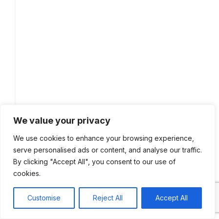
We value your privacy
We use cookies to enhance your browsing experience,
Για
serve personalised ads or content, and analyse our traffic.
το
By clicking "Accept All", you consent to our use of
ΔΣ
cookies.
της
ΕΔΔΕ
Customise
Reject All
Accept All
0
Shop
Sidebar
My account
Cart