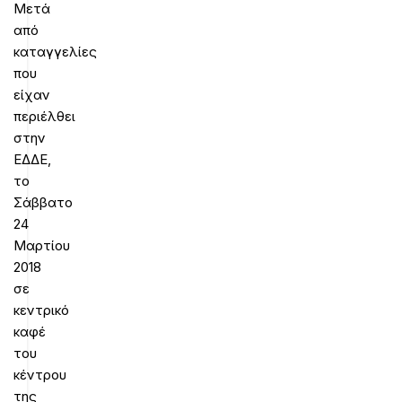
Μετά
από
καταγγελίες
που
είχαν
περιέλθει
στην
ΕΔΔΕ,
το
Σάββατο
24
Μαρτίου
2018
σε
κεντρικό
καφέ
του
κέντρου
της