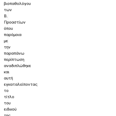
βιοπαθολόγου
των
Β.
Προαστίων
όπου
παρόμοια
με
την
παραπάνω
περίπτωση
αναδιπλώθηκε
και
αυτή
εγκαταλείποντας
το
τίτλο
του
ειδικού
της