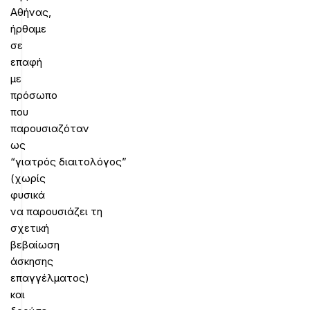
Αθήνας,
ήρθαμε
σε
επαφή
με
πρόσωπο
που
παρουσιαζόταν
ως
“γιατρός διαιτολόγος”
(χωρίς
φυσικά
να παρουσιάζει τη
σχετική
βεβαίωση
άσκησης
επαγγέλματος)
και