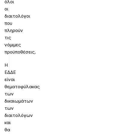
όλοι
οι
διαιτολόγοι
που
πληρούν
τις
νόμιμες
προϋποθέσεις.
Η
ΕΔΔΕ
είναι
θεματοφύλακας
των
δικαιωμάτων
των
διαιτολόγων
και
θα