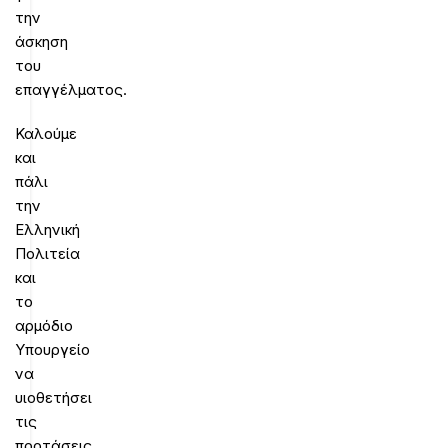
την
άσκηση
του
επαγγέλματος.
Καλούμε
και
πάλι
την
Ελληνική
Πολιτεία
και
το
αρμόδιο
Υπουργείο
να
υιοθετήσει
τις
προτάσεις