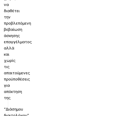
να
διαθέτει
την
προβλεπόμενη
βεβαίωση
άσκησης
επαγγέλματος
αλλά
και
χωρίς
τις
απαιτούμενες
προϋποθέσεις
για
απόκτηση
της
“Διάσημου
διαιτολόγου”