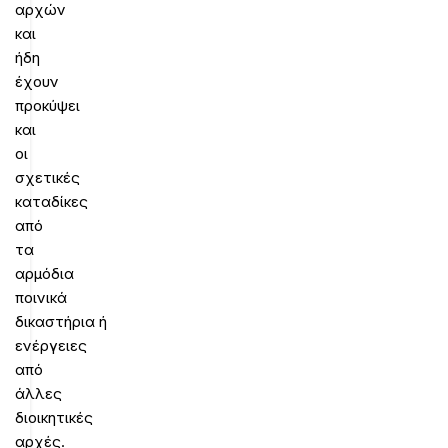
αρχών
και
ήδη
έχουν
προκύψει
και
οι
σχετικές
καταδίκες
από
τα
αρμόδια
ποινικά
δικαστήρια ή
ενέργειες
από
άλλες
διοικητικές
αρχές.