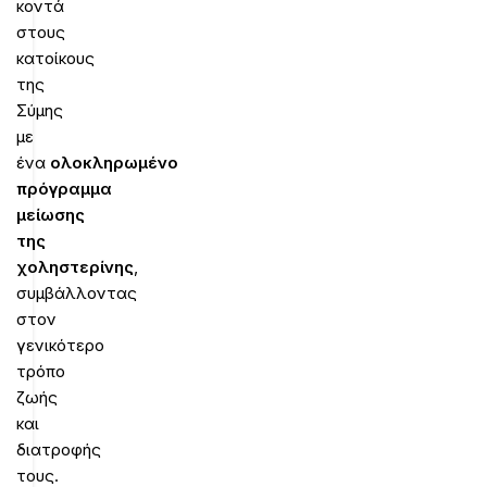
κοντά
στους
κατοίκους
της
Σύμης
με
ένα
ολοκληρωμένο
πρόγραμμα
μείωσης
της
χοληστερίνης
,
συμβάλλοντας
στον
γενικότερο
τρόπο
ζωής
και
διατροφής
τους.