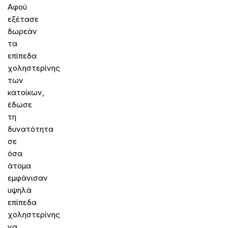
Αφού
εξέτασε
δωρεάν
τα
επίπεδα
χοληστερίνης
των
κατοίκων,
έδωσε
τη
δυνατότητα
σε
όσα
άτομα
εμφάνισαν
υψηλά
επίπεδα
χοληστερίνης
να