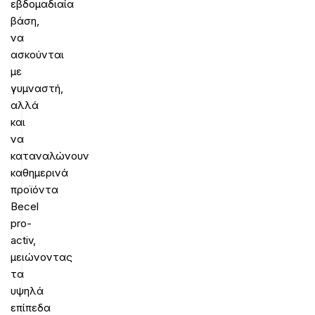
εβδομαδιαία
βάση,
να
ασκούνται
με
γυμναστή,
αλλά
και
να
καταναλώνουν
καθημερινά
προϊόντα
Becel
pro-
activ,
μειώνοντας
τα
υψηλά
επίπεδα