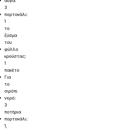
αυγά:
3
πορτοκάλι:
1
το
ξύσμα
του
φύλλο
κρούστας:
1
πακέτο
Για
το
σιρόπι
νερό:
3
ποτήρια
πορτοκάλι:
1,