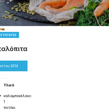
,
ΣΥΝΤΑΓΈΣ
καλόπιτα
ύστου 2014
Υλικά
καλαμποκέλαιο:
1
ποτήρι