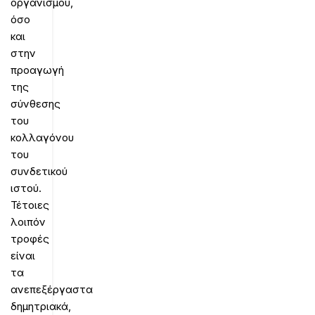
οργανισμού,
όσο
και
στην
προαγωγή
της
σύνθεσης
του
κολλαγόνου
του
συνδετικού
ιστού.
Τέτοιες
λοιπόν
τροφές
είναι
τα
ανεπεξέργαστα
δημητριακά,