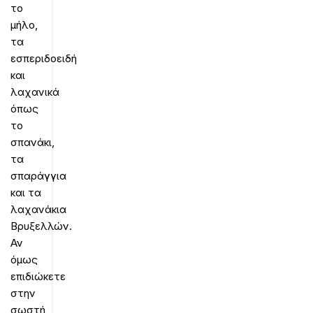
το
μήλο,
τα
εσπεριδοειδή
και
λαχανικά
όπως
το
σπανάκι,
τα
σπαράγγια
και τα
λαχανάκια
Βρυξελλών.
Αν
όμως
επιδιώκετε
στην
σωστή