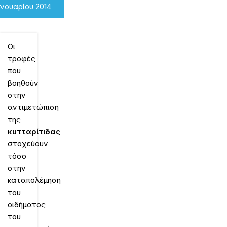
ανουαρίου 2014
Οι
τροφές
που
βοηθούν
στην
αντιμετώπιση
της
κυτταρίτιδας
στοχεύουν
τόσο
στην
καταπολέμηση
του
οιδήματος
του