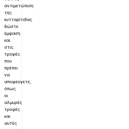
αντιμετώπιση
της
κυτταρίτιδας
δώστε
έμφαση
και
στις
τροφές
που
πρέπει
να
αποφεύγετε,
όπως
οι
αλμυρές
τροφές
και
αυτές