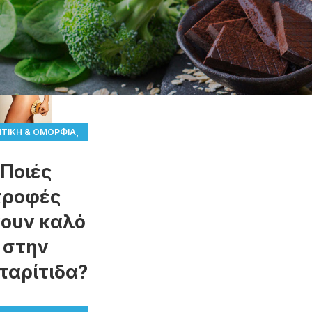
,
ΗΤΙΚΉ & ΟΜΟΡΦΙΆ
,
Α ΚΑΙ ΝΈΑ
ΥΓΕΊΑ
Ποιές
τροφές
ουν καλό
στην
ταρίτιδα?