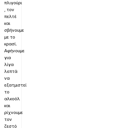
πλιγούρι
, τον
πελτέ
και
σβήνουμε
με το
κρασί.
Αφήνουμε
για
λίγα
λεπτά
να
εξατμιστεί
το
αλκοόλ
και
ρίχνουμε
τον
ζεστό