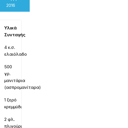
2016
Υλικά
Συνταγής
4 κ.σ.
ελαιόλαδο
500
γρ.
μανιτάρια
(ασπρομανίταρα)
1 ξερό
κρεμμύδι
2 φλ.
πλιγούρι