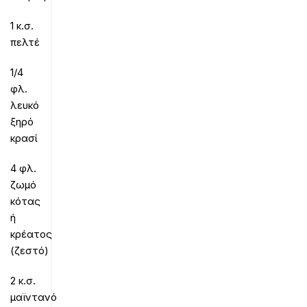
1 κ.σ.
πελτέ
1/4
φλ.
λευκό
ξηρό
κρασί
4 φλ.
ζωμό
κότας
ή
κρέατος
(ζεστό)
2 κ.σ.
μαϊντανό