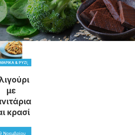
,
ΜΑΡΙΚΆ & ΡΎΖΙ
ΣΥΝΤΑΓΈΣ
λιγούρι
με
νιτάρια
αι κρασί
9 Νοεμβρίου