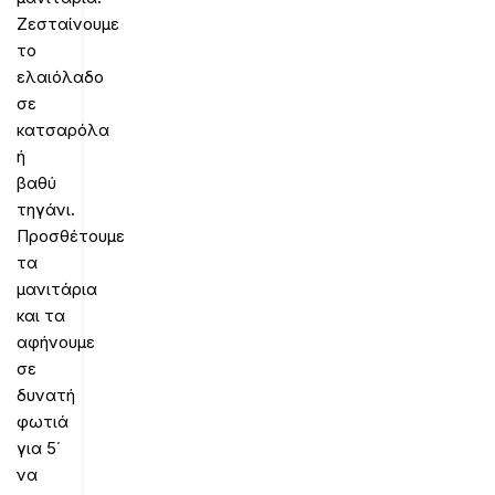
Ζεσταίνουμε
το
ελαιόλαδο
σε
κατσαρόλα
ή
βαθύ
τηγάνι.
Προσθέτουμε
τα
μανιτάρια
και τα
αφήνουμε
σε
δυνατή
φωτιά
για 5΄
να