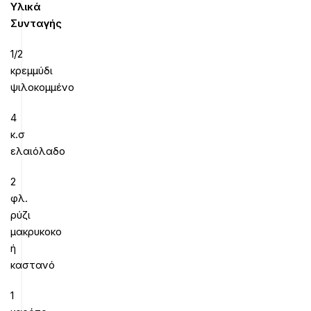
Υλικά
Συνταγής
1/2
κρεμμύδι
ψιλοκομμένο
4
κ.σ
ελαιόλαδο
2
φλ.
ρύζι
μακρυκοκο
ή
καστανό
1