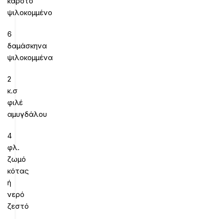
καρότο
ψιλοκομμένο
6
δαμάσκηνα
ψιλοκομμένα
2
κ.σ
φιλέ
αμυγδάλου
4
φλ.
ζωμό
κότας
ή
νερό
ζεστό