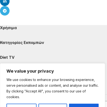
Χρήσιμα
Κατηγορίες Εκπομπών
Diet TV
We value your privacy
Κατηγορίες Άρθρων
We use cookies to enhance your browsing experience,
serve personalised ads or content, and analyse our traffic.
Ακολουθήστε μας
By clicking "Accept All", you consent to our use of
cookies.
Copyright © 2025 DietTV. All Rights Reserved.
Web Design &
development by web-idea.gr