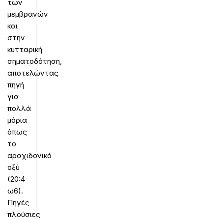
των
μεμβρανών
και
στην
κυτταρική
σηματοδότηση,
αποτελώντας
πηγή
για
πολλά
μόρια
όπως
το
αραχιδονικό
οξύ
(20:4
ω6).
Πηγές
πλούσιες