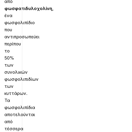
από
φωσφατιδυλοχολίνη,
ένα
φωσφολιπίδιο
που
αντιπροσωπεύει
περίπου
το
50%
των
συνολικών
φωσφολιπιδίων
των
κυττάρων.
Τα
φωσφολιπίδια
αποτελούνται
από
τέσσερα