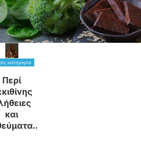
ίς κατηγορία
Περί
εκιθίνης
λήθειες
και
εύματα..