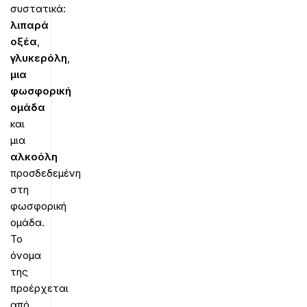
συστατικά:
λιπαρά
οξέα
,
γλυκερόλη
,
μια
φωσφορική
ομάδα
και
μια
αλκοόλη
προσδεδεμένη
στη
φωσφορική
ομάδα.
Το
όνομα
της
προέρχεται
από