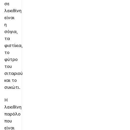
σε
λεκιθίνη
είναι
η
σόγια,
τα
φιστίκια,
το
φύτρο
του
σιταριού
και το
συκώτι.
Η
λεκιθίνη
παρόλο
που
είναι