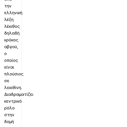
την
ελληνική
λέξη
λέκιθος
δηλαδή
κρόκος
αβγού,
ο
οποίος
είναι
πλούσιος
σε
λεκιθίνη.
Διαδραματίζει
κεντρικό
ρόλο
στην
δομή