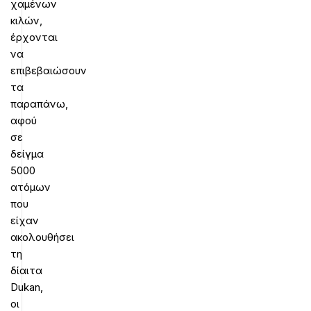
χαμένων
κιλών,
έρχονται
να
επιβεβαιώσουν
τα
παραπάνω,
αφού
σε
δείγμα
5000
ατόμων
που
είχαν
ακολουθήσει
τη
δίαιτα
Dukan,
οι