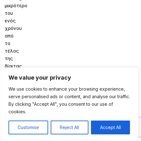
μικρότερο
του
ενός
χρόνου
από
το
τέλος
της
δίαιτας
το
We value your privacy
48%
των
We use cookies to enhance your browsing experience,
ατόμων
serve personalised ads or content, and analyse our traffic.
πήραν
By clicking "Accept All", you consent to our use of
πίσω
cookies.
όλα
τα
Customise
Reject All
Accept All
0
κιλά
Shop
Sidebar
My account
Cart