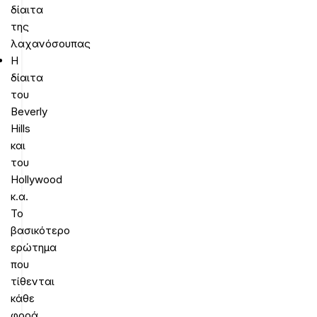
δίαιτα
της
λαχανόσουπας
Η
δίαιτα
του
Beverly
Hills
και
του
Hollywood
κ.α.
Το
βασικότερο
ερώτημα
που
τίθενται
κάθε
φορά