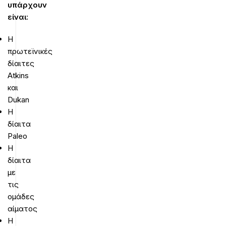
υπάρχουν
είναι:
Η
πρωτεϊνικές
δίαιτες
Atkins
και
Dukan
Η
δίαιτα
Paleo
H
δίαιτα
με
τις
ομάδες
αίματος
Η