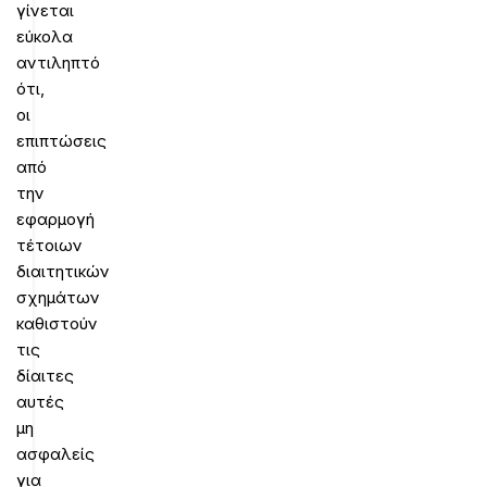
γίνεται
εύκολα
αντιληπτό
ότι,
οι
επιπτώσεις
από
την
εφαρμογή
τέτοιων
διαιτητικών
σχημάτων
καθιστούν
τις
δίαιτες
αυτές
μη
ασφαλείς
για