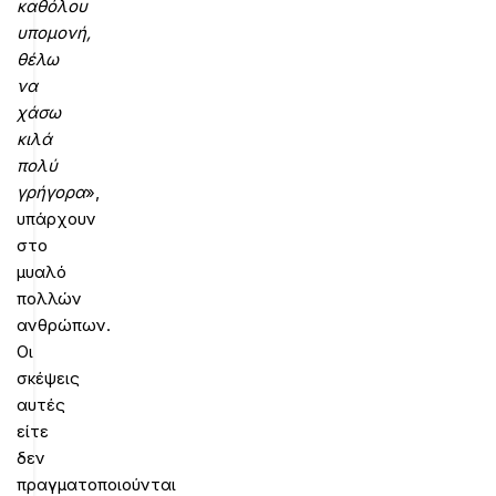
καθόλου
υπομονή,
θέλω
να
χάσω
κιλά
πολύ
γρήγορα
»,
υπάρχουν
στο
μυαλό
πολλών
ανθρώπων.
Οι
σκέψεις
αυτές
είτε
δεν
πραγματοποιούνται