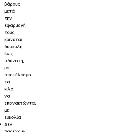
βάρους
μετά
την
εφαρμογή
τους
κρίνεται
δύσκολη
έως
αδύνατη,
με
αποτέλεσμα
τα
κιλά
να
επανακτώνται
με
ευκολία
Δεν
παρέχουν