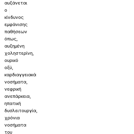
αυξάνεται
ο
κίνδυνος
εμφάνισης
παθήσεων
όπως,
αυξημένη
χοληστερίνη,
ουρικό
οξύ,
καρδιαγγειακά
νοσήματα,
νεφρική
ανεπάρκεια,
ηπατική
δυσλειτουργία,
χρόνια
νοσήματα
του