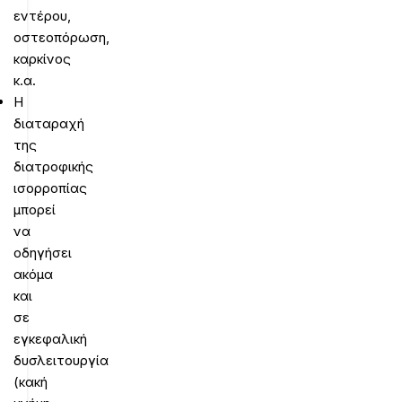
εντέρου,
οστεοπόρωση,
καρκίνος
κ.α.
Η
διαταραχή
της
διατροφικής
ισορροπίας
μπορεί
να
οδηγήσει
ακόμα
και
σε
εγκεφαλική
δυσλειτουργία
(κακή