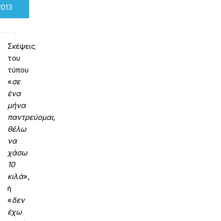
2013
Σκέψεις
του
τύπου
«
σε
ένα
μήνα
παντρεύομαι,
θέλω
να
χάσω
10
κιλά
»,
ή
«
δεν
έχω