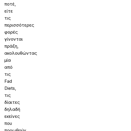
ποτέ,
είτε
τις
περισσότερες
φορές
γίνονται
πράξη,
ακολουθώντας
μία
από
τις
Fad
Diets,
τις
δίαιτες
δηλαδή
εκείνες
που
προωθούν