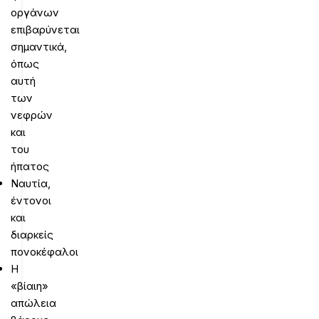
οργάνων
επιβαρύνεται
σημαντικά,
όπως
αυτή
των
νεφρών
και
του
ήπατος
Ναυτία,
έντονοι
και
διαρκείς
πονοκέφαλοι
Η
«βίαιη»
απώλεια