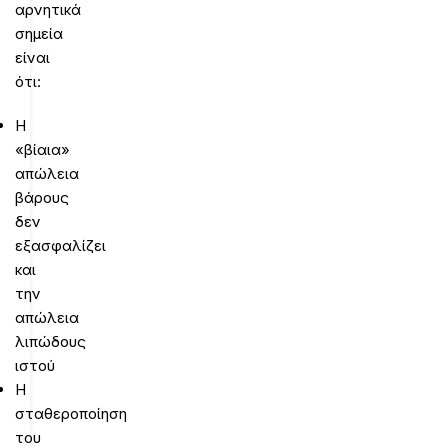
αρνητικά
σημεία
είναι
ότι:
Η
«βίαια»
απώλεια
βάρους
δεν
εξασφαλίζει
και
την
απώλεια
λιπώδους
ιστού
Η
σταθεροποίηση
του