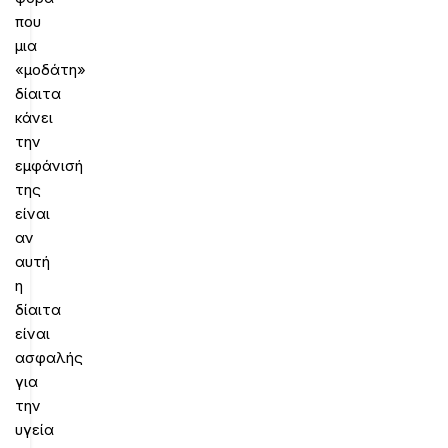
που
μια
«μοδάτη»
δίαιτα
κάνει
την
εμφάνισή
της
είναι
αν
αυτή
η
δίαιτα
είναι
ασφαλής
για
την
υγεία