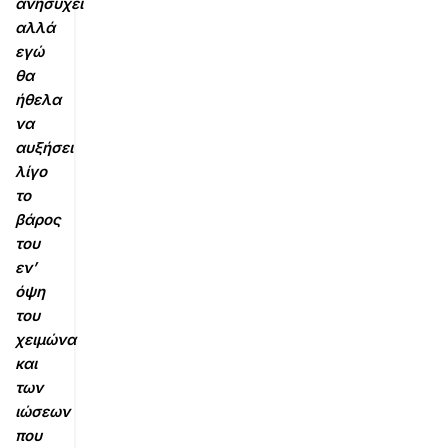
ανησυχεί
αλλά
εγώ
θα
ήθελα
να
αυξήσει
λίγο
το
βάρος
του
εν’
όψη
του
χειμώνα
και
των
ιώσεων
που