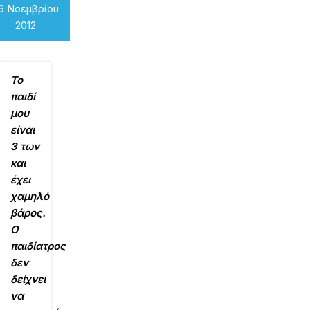
6 Νοεμβρίου
2012
Το
παιδί
μου
είναι
3 των
και
έχει
χαμηλό
βάρος.
Ο
παιδίατρος
δεν
δείχνει
να